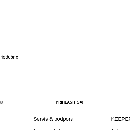
priedušné
Servis & podpora
KEEPER