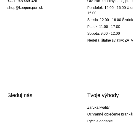
+421 948 469 326
Otváracie hodiny našej pred
shop@keepersport.sk
Pondelok: 12:00 - 16:00 Utor
15:00
Streda: 12:00 - 18:00 Štvrtok
Piatok: 11:00 - 17:00
Sobota: 9:00 - 12:00
Nedeľa, štátne sviatky: Z
Sleduj nás
Tvoje výhody
Záruka kvality
Ochranné oblečenie branká
Rýchle dodanie
Potlač