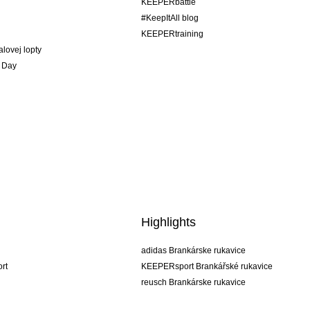
KEEPERbattle
#KeepItAll blog
KEEPERtraining
alovej lopty
 Day
Highlights
adidas Brankárske rukavice
rt
KEEPERsport Brankářské rukavice
reusch Brankárske rukavice
uhlsport Brankárske rukavice