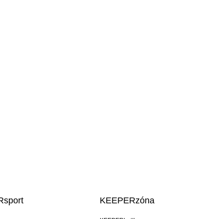
sport
KEEPERzóna