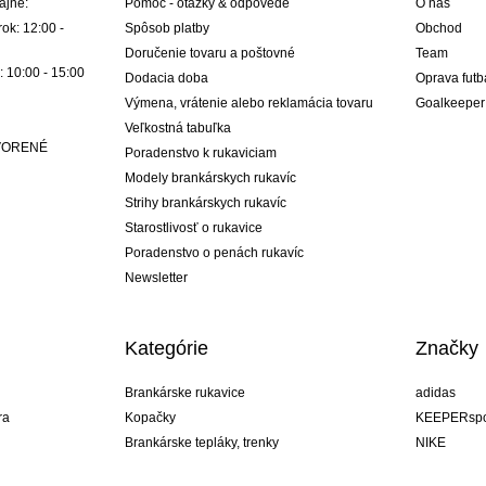
ajne:
Pomoc - otázky & odpovede
O nás
ok: 12:00 -
Spôsob platby
Obchod
Doručenie tovaru a poštovné
Team
: 10:00 - 15:00
Dodacia doba
Oprava futb
Výmena, vrátenie alebo reklamácia tovaru
Goalkeeper
Veľkostná tabuľka
ATVORENÉ
Poradenstvo k rukaviciam
Modely brankárskych rukavíc
Strihy brankárskych rukavíc
Starostlivosť o rukavice
Poradenstvo o penách rukavíc
Newsletter
Kategórie
Značky
Brankárske rukavice
adidas
ra
Kopačky
KEEPERspo
Brankárske tepláky, trenky
NIKE
Brankárske dresy
Puma