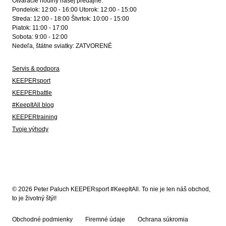
Otváracie hodiny našej predajne:
Pondelok: 12:00 - 16:00 Utorok: 12:00 - 15:00
Streda: 12:00 - 18:00 Štvrtok: 10:00 - 15:00
Piatok: 11:00 - 17:00
Sobota: 9:00 - 12:00
Nedeľa, štátne sviatky: ZATVORENÉ
Servis & podpora
KEEPERsport
KEEPERbattle
#KeepItAll blog
KEEPERtraining
Tvoje výhody
© 2026 Peter Paluch KEEPERsport #KeepItAll. To nie je len náš obchod,
to je životný štýl!
Obchodné podmienky
Firemné údaje
Ochrana súkromia