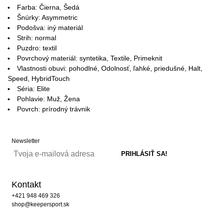
Farba: Čierna, Šedá
Šnúrky: Asymmetric
Podošva: iný materiál
Strih: normal
Puzdro: textil
Povrchový materiál: syntetika, Textile, Primeknit
Vlastnosti obuvi: pohodlné, Odolnosť, ľahké, priedušné, Halt,
Speed, HybridTouch
Séria: Elite
Pohlavie: Muž, Žena
Povrch: prírodný trávnik
Newsletter
Kontakt
+421 948 469 326
shop@keepersport.sk