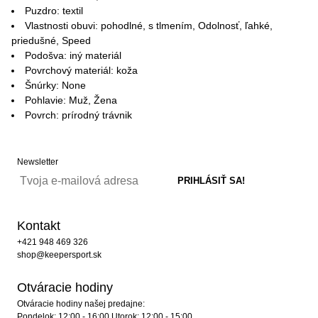
Puzdro: textil
Vlastnosti obuvi: pohodlné, s tlmením, Odolnosť, ľahké,
priedušné, Speed
Podošva: iný materiál
Povrchový materiál: koža
Šnúrky: None
Pohlavie: Muž, Žena
Povrch: prírodný trávnik
Newsletter
Kontakt
+421 948 469 326
shop@keepersport.sk
Otváracie hodiny
Otváracie hodiny našej predajne:
Pondelok: 12:00 - 16:00 Utorok: 12:00 - 15:00