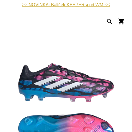
>> NOVINKA: Balíček KEEPERsport WM <<