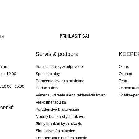
Servis & podpora
KEEPER
ajne:
Pomoc - otázky & odpovede
O nás
ok: 12:00 -
Spôsob platby
Obchod
Doručenie tovaru a poštovné
Team
: 10:00 - 15:00
Dodacia doba
Oprava futb
Výmena, vrátenie alebo reklamácia tovaru
Goalkeeper
Veľkostná tabuľka
ATVORENÉ
Poradenstvo k rukaviciam
Modely brankárskych rukavíc
Strihy brankárskych rukavíc
Starostlivosť o rukavice
Poradenstvo o penách rukavíc