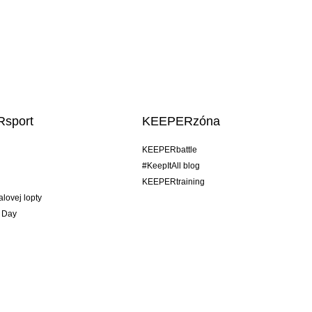
sport
KEEPERzóna
KEEPERbattle
#KeepItAll blog
KEEPERtraining
alovej lopty
 Day