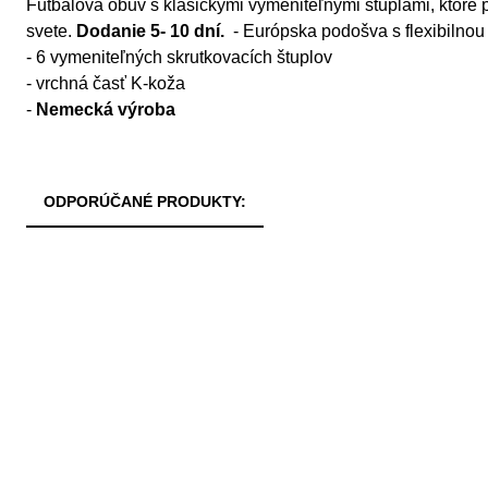
Futbalová obuv s klasickými vymeniteľnými štuplami, ktoré 
svete.
Dodanie 5- 10 dní.
- Európska podošva s flexibilnou
- 6 vymeniteľných skrutkovacích štuplov
- vrchná časť K-koža
-
Nemecká výroba
ODPORÚČANÉ PRODUKTY: