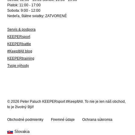
Piatok: 11:00 - 17:00
Sobota: 9:00 - 12:00
Nedeľa, štátne sviatky: ZATVORENÉ
Servis & podpora
KEEPERsport
KEEPERbattle
#KeepItAll blog
KEEPERtraining
Tvoje výhody
© 2026 Peter Paluch KEEPERsport #KeepItAll. To nie je len náš obchod,
to je životný štýl!
Obchodné podmienky
Firemné údaje
Ochrana súkromia
Slovakia