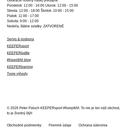
Otváracie hodiny našej predajne:
Pondelok: 12:00 - 16:00 Utorok: 12:00 - 15:00
Streda: 12:00 - 18:00 Štvrtok: 10:00 - 15:00
Piatok: 11:00 - 17:00
Sobota: 9:00 - 12:00
Nedeľa, štátne sviatky: ZATVORENÉ
Servis & podpora
KEEPERsport
KEEPERbattle
#KeepItAll blog
KEEPERtraining
Tvoje výhody
© 2026 Peter Paluch KEEPERsport #KeepItAll. To nie je len náš obchod,
to je životný štýl!
Obchodné podmienky
Firemné údaje
Ochrana súkromia