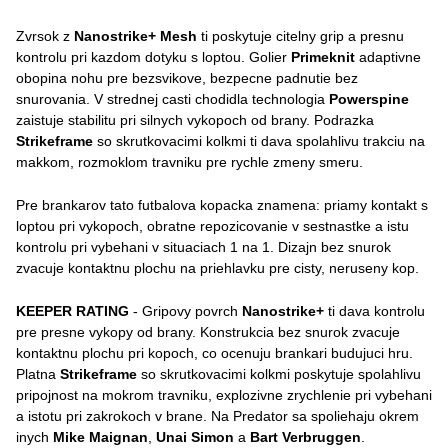
Zvrsok z
Nanostrike+ Mesh
ti poskytuje citelny grip a presnu
kontrolu pri kazdom dotyku s loptou. Golier
Primeknit
adaptivne
obopina nohu pre bezsvikove, bezpecne padnutie bez
snurovania. V strednej casti chodidla technologia
Powerspine
zaistuje stabilitu pri silnych vykopoch od brany. Podrazka
Strikeframe
so skrutkovacimi kolkmi ti dava spolahlivu trakciu na
makkom, rozmoklom travniku pre rychle zmeny smeru.
Pre brankarov tato futbalova kopacka znamena: priamy kontakt s
loptou pri vykopoch, obratne repozicovanie v sestnastke a istu
kontrolu pri vybehani v situaciach 1 na 1. Dizajn bez snurok
zvacuje kontaktnu plochu na priehlavku pre cisty, neruseny kop.
KEEPER RATING
- Gripovy povrch
Nanostrike+
ti dava kontrolu
pre presne vykopy od brany. Konstrukcia bez snurok zvacuje
kontaktnu plochu pri kopoch, co ocenuju brankari budujuci hru.
Platna
Strikeframe
so skrutkovacimi kolkmi poskytuje spolahlivu
pripojnost na mokrom travniku, explozivne zrychlenie pri vybehani
a istotu pri zakrokoch v brane. Na Predator sa spoliehaju okrem
inych
Mike Maignan
,
Unai Simon
a
Bart Verbruggen
.