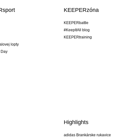
sport
KEEPERzóna
KEEPERbattle
#KeepItAll blog
KEEPERtraining
alovej lopty
 Day
Highlights
adidas Brankárske rukavice