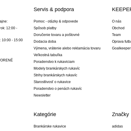
Servis & podpora
KEEPER
ajne:
Pomoc - otázky & odpovede
O nás
ok: 12:00 -
Spôsob platby
Obchod
Doručenie tovaru a poštovné
Team
: 10:00 - 15:00
Dodacia doba
Oprava futb
Výmena, vrátenie alebo reklamácia tovaru
Goalkeeper
Veľkostná tabuľka
ATVORENÉ
Poradenstvo k rukaviciam
Modely brankárskych rukavíc
Strihy brankárskych rukavíc
Starostlivosť o rukavice
Poradenstvo o penách rukavíc
Newsletter
Kategórie
Značky
Brankárske rukavice
adidas