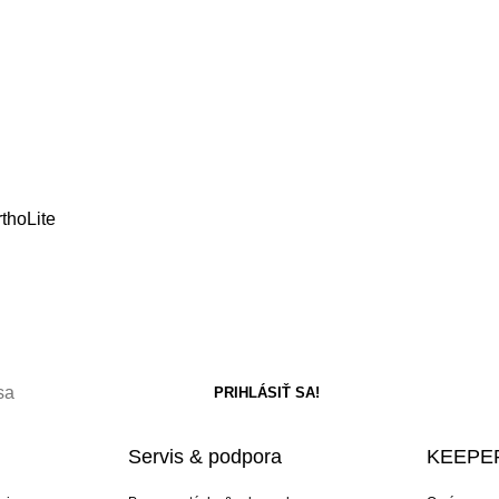
rthoLite
Servis & podpora
KEEPER