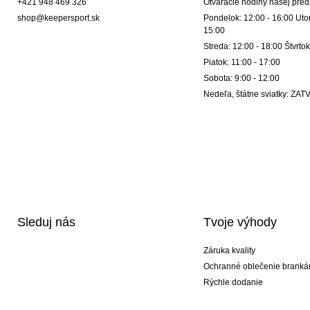
+421 948 469 326
Otváracie hodiny našej pred
shop@keepersport.sk
Pondelok: 12:00 - 16:00 Utor
15:00
Streda: 12:00 - 18:00 Štvrtok
Piatok: 11:00 - 17:00
Sobota: 9:00 - 12:00
Nedeľa, štátne sviatky: Z
Sleduj nás
Tvoje výhody
Záruka kvality
Ochranné oblečenie branká
Rýchle dodanie
Potlač