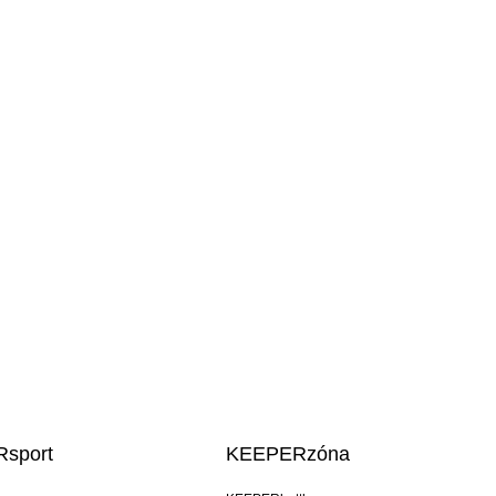
sport
KEEPERzóna