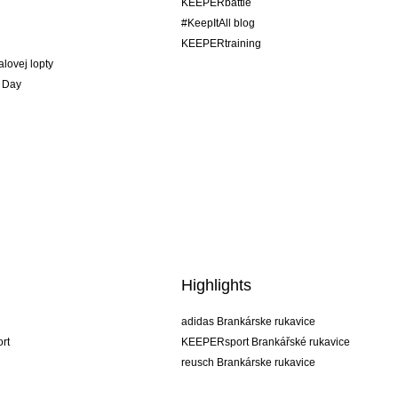
KEEPERbattle
#KeepItAll blog
KEEPERtraining
alovej lopty
 Day
Highlights
adidas Brankárske rukavice
rt
KEEPERsport Brankářské rukavice
reusch Brankárske rukavice
uhlsport Brankárske rukavice