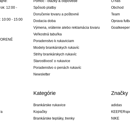
ajne:
Pomoc - otázky & odpovede
O nás
ok: 12:00 -
Spôsob platby
Obchod
Doručenie tovaru a poštovné
Team
: 10:00 - 15:00
Dodacia doba
Oprava futb
Výmena, vrátenie alebo reklamácia tovaru
Goalkeeper
Veľkostná tabuľka
ATVORENÉ
Poradenstvo k rukaviciam
Modely brankárskych rukavíc
Strihy brankárskych rukavíc
Starostlivosť o rukavice
Poradenstvo o penách rukavíc
Newsletter
Kategórie
Značky
Brankárske rukavice
adidas
ra
Kopačky
KEEPERspo
Brankárske tepláky, trenky
NIKE
Brankárske dresy
Puma