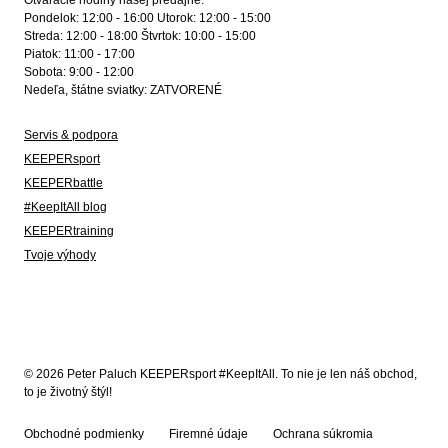
Otváracie hodiny našej predajne:
Pondelok: 12:00 - 16:00 Utorok: 12:00 - 15:00
Streda: 12:00 - 18:00 Štvrtok: 10:00 - 15:00
Piatok: 11:00 - 17:00
Sobota: 9:00 - 12:00
Nedeľa, štátne sviatky: ZATVORENÉ
Servis & podpora
KEEPERsport
KEEPERbattle
#KeepItAll blog
KEEPERtraining
Tvoje výhody
© 2026 Peter Paluch KEEPERsport #KeepItAll. To nie je len náš obchod,
to je životný štýl!
Obchodné podmienky
Firemné údaje
Ochrana súkromia