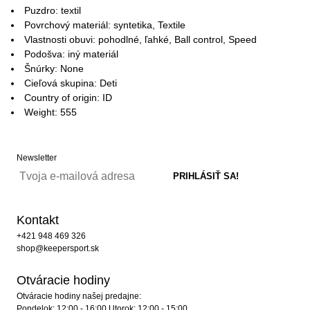
Puzdro: textil
Povrchový materiál: syntetika, Textile
Vlastnosti obuvi: pohodlné, ľahké, Ball control, Speed
Podošva: iný materiál
Šnúrky: None
Cieľová skupina: Deti
Country of origin: ID
Weight: 555
Newsletter
Kontakt
+421 948 469 326
shop@keepersport.sk
Otváracie hodiny
Otváracie hodiny našej predajne:
Pondelok: 12:00 - 16:00 Utorok: 12:00 - 15:00