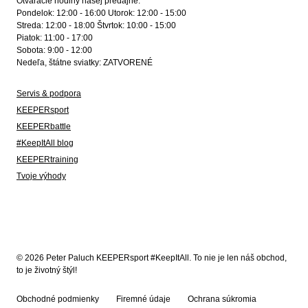
Otváracie hodiny našej predajne:
Pondelok: 12:00 - 16:00 Utorok: 12:00 - 15:00
Streda: 12:00 - 18:00 Štvrtok: 10:00 - 15:00
Piatok: 11:00 - 17:00
Sobota: 9:00 - 12:00
Nedeľa, štátne sviatky: ZATVORENÉ
Servis & podpora
KEEPERsport
KEEPERbattle
#KeepItAll blog
KEEPERtraining
Tvoje výhody
© 2026 Peter Paluch KEEPERsport #KeepItAll. To nie je len náš obchod,
to je životný štýl!
Obchodné podmienky
Firemné údaje
Ochrana súkromia