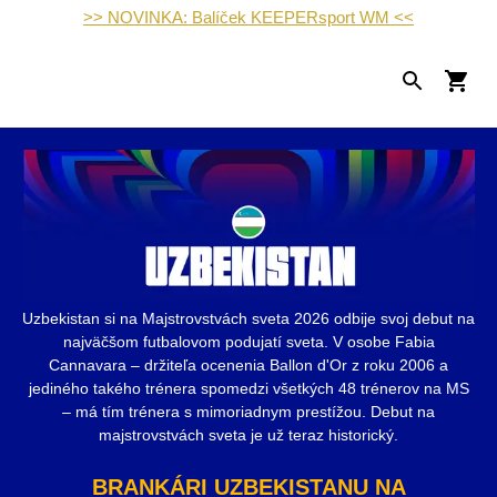
>> NOVINKA: Balíček KEEPERsport WM <<
Uzbekistan si na Majstrovstvách sveta 2026 odbije svoj debut na
najväčšom futbalovom podujatí sveta. V osobe Fabia
Cannavara – držiteľa ocenenia Ballon d'Or z roku 2006 a
jediného takého trénera spomedzi všetkých 48 trénerov na MS
– má tím trénera s mimoriadnym prestížou. Debut na
majstrovstvách sveta je už teraz historický.
BRANKÁRI UZBEKISTANU NA