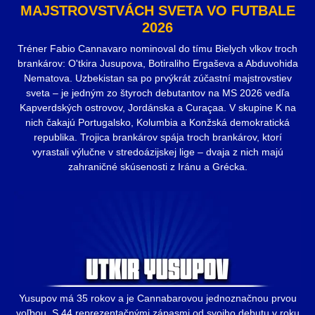
MAJSTROVSTVÁCH SVETA VO FUTBALE
2026
Tréner Fabio Cannavaro nominoval do tímu Bielych vlkov troch
brankárov: O'tkira Jusupova, Botiraliho Ergaševa a Abduvohida
Nematova. Uzbekistan sa po prvýkrát zúčastní majstrovstiev
sveta – je jedným zo štyroch debutantov na MS 2026 vedľa
Kapverdských ostrovov, Jordánska a Curaçaa. V skupine K na
nich čakajú Portugalsko, Kolumbia a Konžská demokratická
republika. Trojica brankárov spája troch brankárov, ktorí
vyrastali výlučne v stredoázijskej lige – dvaja z nich majú
zahraničné skúsenosti z Iránu a Grécka.
Yusupov má 35 rokov a je Cannabarovou jednoznačnou prvou
voľbou. S 44 reprezentačnými zápasmi od svojho debutu v roku