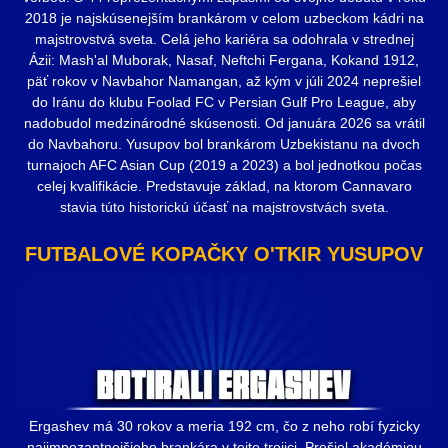
2018 je najskúsenejším brankárom v celom uzbeckom kádri na
majstrovstvá sveta. Celá jeho kariéra sa odohrala v strednej
Ázii: Mash'al Muborak, Nasaf, Neftchi Fergana, Kokand 1912,
päť rokov v Navbahor Namangan, až kým v júli 2024 neprešiel
do Iránu do klubu Foolad FC v Persian Gulf Pro League, aby
nadobudol medzinárodné skúsenosti. Od januára 2026 sa vrátil
do Navbahoru. Yusupov bol brankárom Uzbekistanu na dvoch
turnajoch AFC Asian Cup (2019 a 2023) a bol jednotkou počas
celej kvalifikácie. Predstavuje základ, na ktorom Cannavaro
stavia túto historickú účasť na majstrovstvách sveta.
FUTBALOVÉ KOPAČKY O'TKIR YUSUPOV
Ergashev má 30 rokov a meria 192 cm, čo z neho robí fyzicky
najimpozantnejšieho brankára v tejto trojici. Prešiel akadémiou