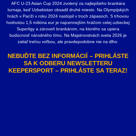
AFC U-23 Asian Cup 2024 zvolený za najlepšieho brankára
turnaja, keď Uzbekistan obsadil druhé miesto. Na Olympijských
hrách v Paríži v roku 2024 nastúpil v troch zápasoch. S trhovou
hodnotou 1,5 milióna eur je najcennejším hráčom celej uzbeckej
Superligy a zároveň brankárom, na ktorého sa upiera
budúcnosť národného tímu. Na Majstrovstvách sveta 2026 je
zatiaľ treťou voľbou, ale pravdepodobne nie na dlho.
NEBUĎTE BEZ INFORMÁCIÍ – PRIHLÁSTE
SA K ODBERU NEWSLETTERU
KEEPERSPORT – PRIHLÁSTE SA TERAZ!