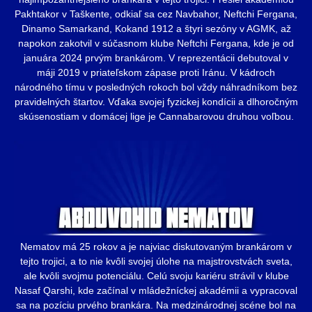
Pakhtakor v Taškente, odkiaľ sa cez Navbahor, Neftchi Fergana,
Dinamo Samarkand, Kokand 1912 a štyri sezóny v AGMK, až
napokon zakotvil v súčasnom klube Neftchi Fergana, kde je od
januára 2024 prvým brankárom. V reprezentácii debutoval v
máji 2019 v priateľskom zápase proti Iránu. V kádroch
národného tímu v posledných rokoch bol vždy náhradníkom bez
pravidelných štartov. Vďaka svojej fyzickej kondícii a dlhoročným
skúsenostiam v domácej lige je Cannabarovou druhou voľbou.
Nematov má 25 rokov a je najviac diskutovaným brankárom v
tejto trojici, a to nie kvôli svojej úlohe na majstrovstvách sveta,
ale kvôli svojmu potenciálu. Celú svoju kariéru strávil v klube
Nasaf Qarshi, kde začínal v mládežníckej akadémii a vypracoval
sa na pozíciu prvého brankára. Na medzinárodnej scéne bol na