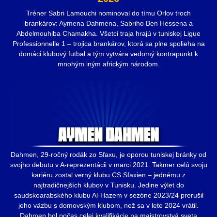
Tréner Sabri Lamouchi nominoval do tímu Orlov troch
brankárov: Aymena Dahmena, Sabriho Ben Hessena a
Abdelmouhiba Chamakha. Všetci traja hrajú v tuniskej Ligue
Professionnelle 1 – trojica brankárov, ktorá sa plne spolieha na
domáci klubový futbal a tým vytvára vedomý kontrapunkt k
mnohým iným africkým národom.
Dahmen, 29-ročný rodák zo Sfaxu, je oporou tuniskej bránky od
svojho debutu v A-reprezentácii v marci 2021. Takmer celú svoju
kariéru zostal verný klubu CS Sfaxien – jednému z
najtradičnejších klubov v Tunisku. Jedine výlet do
saudskoarabského klubu Al-Hazem v sezóne 2023/24 prerušil
jeho väzbu s domovským klubom, než sa v lete 2024 vrátil.
Dahmen bol počas celej kvalifikácie na majstrovstvá sveta