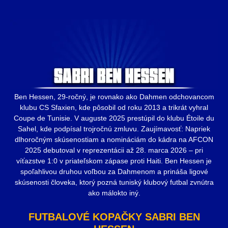
Ben Hessen, 29-ročný, je rovnako ako Dahmen odchovancom
klubu CS Sfaxien, kde pôsobil od roku 2013 a trikrát vyhral
Coupe de Tunisie. V auguste 2025 prestúpil do klubu Étoile du
Sahel, kde podpísal trojročnú zmluvu. Zaujímavosť: Napriek
dlhoročným skúsenostiam a nomináciám do kádra na AFCON
2025 debutoval v reprezentácii až 28. marca 2026 – pri
víťazstve 1:0 v priateľskom zápase proti Haiti. Ben Hessen je
spoľahlivou druhou voľbou za Dahmenom a prináša ligové
skúsenosti človeka, ktorý pozná tuniský klubový futbal zvnútra
ako málokto iný.
FUTBALOVÉ KOPAČKY SABRI BEN