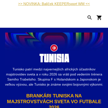
>> NOVINKA: Balíček KEEPERsport WM <<
Tunisko patrí medzi najvernejších afrických účastníkov
majstrovstiev sveta a v roku 2026 sa vráti pod vedením trénera
Samiho Trabelsiho. Skupina F s Holandskom a Japonskom je
veľkou výzvou, ale Tunisko je známe svojimi bojovnými výkonmi.
BRANKÁRI TUNISKA NA
MAJSTROVSTVÁCH SVETA VO FUTBALE
2026