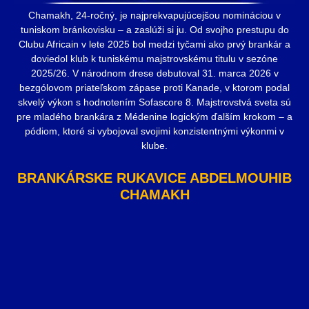
Chamakh, 24-ročný, je najprekvapujúcejšou nomináciou v
tuniskom bránkovisku – a zaslúži si ju. Od svojho prestupu do
Clubu Africain v lete 2025 bol medzi tyčami ako prvý brankár a
doviedol klub k tuniskému majstrovskému titulu v sezóne
2025/26. V národnom drese debutoval 31. marca 2026 v
bezgólovom priateľskom zápase proti Kanade, v ktorom podal
skvelý výkon s hodnotením Sofascore 8. Majstrovstvá sveta sú
pre mladého brankára z Médenine logickým ďalším krokom – a
pódiom, ktoré si vybojoval svojimi konzistentnými výkonmi v
klube.
BRANKÁRSKE RUKAVICE ABDELMOUHIB
CHAMAKH