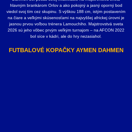
hlavným brankárom Orlov a ako pokojný a jasný oporný bod
viedol svoj tím cez skupinu. S výškou 188 cm, istým postavením
na čiare a veľkými skúsenosťami na najvyššej africkej úrovni je
jasnou prvou voľbou trénera Lamouchiho. Majstrovstvá sveta
2026 sú jeho vôbec prvým veľkým turnajom – na AFCON 2022
bol síce v kádri, ale do hry nezasiahol.
FUTBALOVÉ KOPAČKY AYMEN DAHMEN