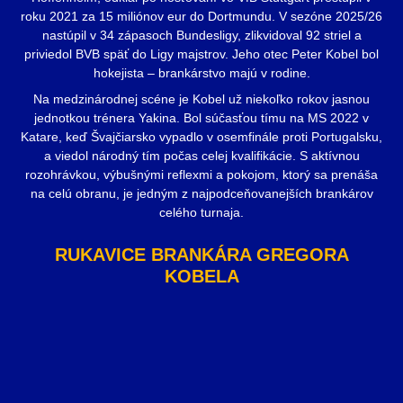
roku 2021 za 15 miliónov eur do Dortmundu. V sezóne 2025/26
nastúpil v 34 zápasoch Bundesligy, zlikvidoval 92 striel a
priviedol BVB späť do Ligy majstrov. Jeho otec Peter Kobel bol
hokejista – brankárstvo majú v rodine.
Na medzinárodnej scéne je Kobel už niekoľko rokov jasnou
jednotkou trénera Yakina. Bol súčasťou tímu na MS 2022 v
Katare, keď Švajčiarsko vypadlo v osemfinále proti Portugalsku,
a viedol národný tím počas celej kvalifikácie. S aktívnou
rozohrávkou, výbušnými reflexmi a pokojom, ktorý sa prenáša
na celú obranu, je jedným z najpodceňovanejších brankárov
celého turnaja.
RUKAVICE BRANKÁRA GREGORA
KOBELA