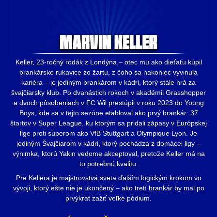
Keller, 23-ročný rodák z Londýna – otec mu ako dieťaťu kúpil
brankárske rukavice zo žartu, z čoho sa nakoniec vyvinula
kariéra – je jediným brankárom v kádri, ktorý stále hrá za
švajčiarsky klub. Po dvanástich rokoch v akadémii Grasshopper
a dvoch pôsobeniach v FC Wil prestúpil v roku 2023 do Young
Boys, kde sa v tejto sezóne etabloval ako prvý brankár: 37
štartov v Super League, ku ktorým sa pridali zápasy v Európskej
lige proti súperom ako VfB Stuttgart a Olympique Lyon. Je
jediným Švajčiarom v kádri, ktorý pochádza z domácej ligy –
výnimka, ktorú Yakin vedome akceptoval, pretože Keller má na
to potrebnú kvalitu.
Pre Kellera je majstrovstvá sveta ďalším logickým krokom vo
vývoji, ktorý ešte nie je ukončený – ako tretí brankár by mal po
prvýkrát zažiť veľké pódium.