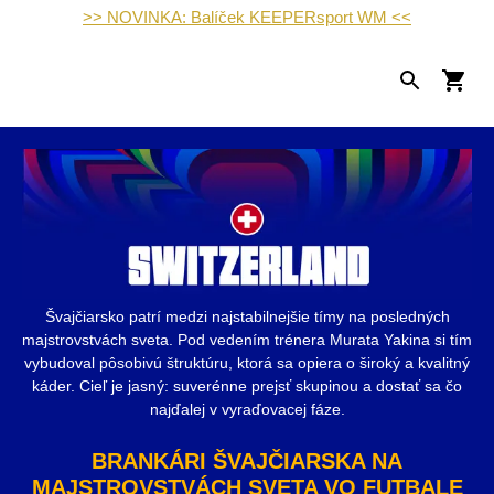
>> NOVINKA: Balíček KEEPERsport WM <<
Švajčiarsko patrí medzi najstabilnejšie tímy na posledných
majstrovstvách sveta. Pod vedením trénera Murata Yakina si tím
vybudoval pôsobivú štruktúru, ktorá sa opiera o široký a kvalitný
káder. Cieľ je jasný: suverénne prejsť skupinou a dostať sa čo
najďalej v vyraďovacej fáze.
BRANKÁRI ŠVAJČIARSKA NA
MAJSTROVSTVÁCH SVETA VO FUTBALE