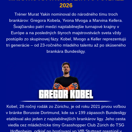
2026
Tréner Murat Yakin nominoval do národného tímu troch
brankárov: Gregora Kobela, Yvona Mvoga a Marvina Kellera.
Švajčiarsko patrí medzi najstabilnejšie turnajové krajiny v
Európe a na posledných štyroch majstrovstvách sveta vždy
postúpilo zo skupinovej fázy. Kobel, Mvogo a Keller reprezentujú
tri generácie – od 23-ročného mladého talentu až po skúseného
brankára Bundesligy.
Kobel, 28-ročný rodák zo Zürichu, je od roku 2021 prvou voľbou
v bránke Borussie Dortmund, kde sa v 199 zápasoch Bundesligy
etabloval ako jeden z najstabilnejších brankárov ligy. Jeho cesta
viedla cez mládežnícke tímy Grasshopper Club Zürich do TSG
Hoffenheim, odkiaľ po hosťovaní vo VfB Stuttgart prestúpil v