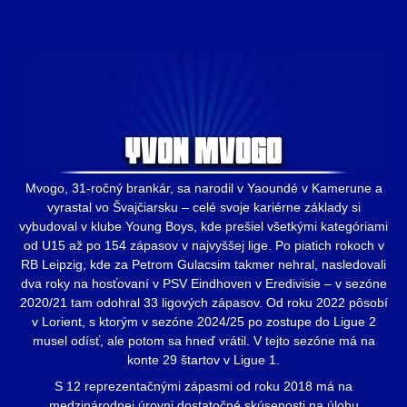
Mvogo, 31-ročný brankár, sa narodil v Yaoundé v Kamerune a
vyrastal vo Švajčiarsku – celé svoje kariérne základy si
vybudoval v klube Young Boys, kde prešiel všetkými kategóriami
od U15 až po 154 zápasov v najvyššej lige. Po piatich rokoch v
RB Leipzig, kde za Petrom Gulacsim takmer nehral, nasledovali
dva roky na hosťovaní v PSV Eindhoven v Eredivisie – v sezóne
2020/21 tam odohral 33 ligových zápasov. Od roku 2022 pôsobí
v Lorient, s ktorým v sezóne 2024/25 po zostupe do Ligue 2
musel odísť, ale potom sa hneď vrátil. V tejto sezóne má na
konte 29 štartov v Ligue 1.
S 12 reprezentačnými zápasmi od roku 2018 má na
medzinárodnej úrovni dostatočné skúsenosti na úlohu