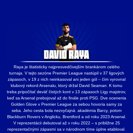
Raya je štatisticky najpresvedčivejším brankárom celého
turnaja. V tejto sezóne Premier League nastúpil v 37 ligových
zápasoch, v 19 z nich neinkasoval ani jeden gól – čím vyrovnal
klubový rekord Arsenalu, ktorý držal David Seaman. K tomu
treba pripočítať deväť čistých kont v 13 zápasoch Ligy majstrov,
keď sa Arsenal prebojoval až do finále proti PSG. Dve ocenenia
Golden Glove v Premier League za sebou hovoria samy za
seba. Jeho cesta bola nezvyčajná: akadémia Barcy, potom
Blackburn Rovers v Anglicku, Brentford a od roku 2023 Arsenal.
V reprezentácii debutoval až v roku 2022 – s približne 25
reprezentačnými zápasmi sa v národnom tíme úplne etabloval.