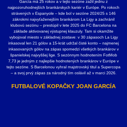
García má 25 rokov a v tejto sezóne zažil jednu z
najpozoruhodnejších brankárskych kariér v Európe. Po rokoch
strávených v Espanyole – kde bol v sezóne 2024/25 s 146
zákrokmi najvyťaženejším brankárom La Ligy a zachránil
klubovú sezónu – prestúpil v lete 2025 do FC Barcelona na
základe aktivovanej výstupnej klauzuly. Tam si okamžite
vybojoval miesto v základnej zostave: v 30 zápasoch La Ligy
inkasoval len 21 gólov a 15-krát udržal čisté konto – najmenej
inkasovaných gólov na zápas spomedzi všetkých brankárov v
španielskej najvyššej lige. S sezónnym hodnotením FotMob
7,73 je jedným z najlepšie hodnotených brankárov v Európe v
tejto sezóne. S Barcelonou vyhral majstrovský titul a Supercopa
– a svoj prvý zápas za národný tím oslávil až v marci 2026.
FUTBALOVÉ KOPAČKY JOAN GARCÍA