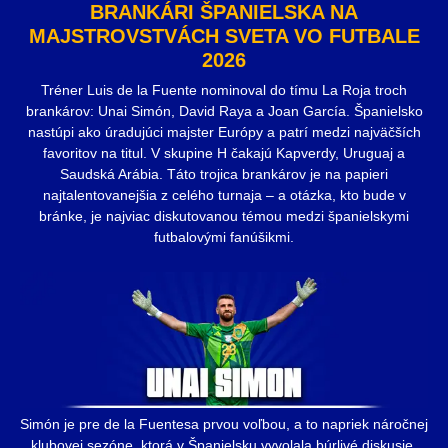
BRANKÁRI ŠPANIELSKA NA
MAJSTROVSTVÁCH SVETA VO FUTBALE
2026
Tréner Luis de la Fuente nominoval do tímu La Roja troch
brankárov: Unai Simón, David Raya a Joan García. Španielsko
nastúpi ako úradujúci majster Európy a patrí medzi najväčších
favoritov na titul. V skupine H čakajú Kapverdy, Uruguaj a
Saudská Arábia. Táto trojica brankárov je na papieri
najtalentovanejšia z celého turnaja – a otázka, kto bude v
bránke, je najviac diskutovanou témou medzi španielskymi
futbalovými fanúšikmi.
Simón je pre de la Fuentesa prvou voľbou, a to napriek náročnej
klubovej sezóne, ktorá v Španielsku vyvolala búrlivé diskusie.