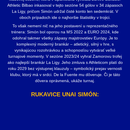
Athletic Bilbao inkasoval v tejto sezóne 54 gólov v 34 zápasoch
La Ligy, pričom Simón udržal čisté konto len sedemkrát. V
oboch prípadoch ide o najhoršie štatistiky v trojici.
To však nemení nič na jeho postavení u reprezentačného
trénera: Simón bol oporou na MS 2022 a EURO 2024, kde
odohral takmer všetky zápasy majstrovstiev Európy. Je to
komplexný moderný brankár – atletický, silný v hre, s
vynikajúcou rozohrávkou a schopnosťou vytvárať veľké
turnajové momenty. V sezóne 2023/24 vyhral Zamorovu trofej
ako najlepší brankár La Ligy. Jeho zmluva s Athleticom platí do
roku 2029 bez výstupnej klauzuly – symbolický prejav vernosti
klubu, ktorý má v srdci. De la Fuente mu dôveruje. Či je táto
dôvera oprávnená, ukáže turnaj.
RUKAVICE UNAI SIMÓN: