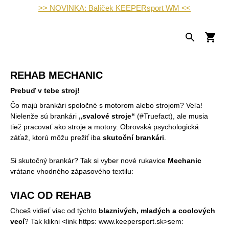
>> NOVINKA: Balíček KEEPERsport WM <<
REHAB MECHANIC
Prebuď v tebe stroj!
Čo majú brankári spoločné s motorom alebo strojom? Veľa!
Nielenže sú brankári
„svalové stroje“
(#Truefact), ale musia
tiež pracovať ako stroje a motory. Obrovská psychologická
záťaž, ktorú môžu prežiť iba
skutoční brankári
.
Si skutočný brankár? Tak si vyber nové rukavice
Mechanic
vrátane vhodného zápasového textilu:
VIAC OD REHAB
Chceš vidieť viac od týchto
blaznivých, mladých a coolových
vecí
? Tak klikni <link https: www.keepersport.sk>sem: