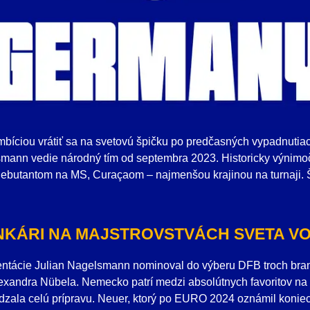
íciou vrátiť sa na svetovú špičku po predčasných vypadnutia
smann vedie národný tím od septembra 2023. Historicky výnimoč
ebutantom na MS, Curaçaom – najmenšou krajinou na turnaji. Št
KÁRI NA MAJSTROVSTVÁCH SVETA VO
entácie Julian Nagelsmann nominoval do výberu DFB troch bra
xandra Nübela. Nemecko patrí medzi absolútnych favoritov na ti
ádzala celú prípravu. Neuer, ktorý po EURO 2024 oznámil konie