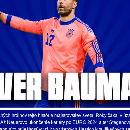
ých hrdinov tejto histórie majstrovstiev sveta. Roky čakal v ú
 Až Neuerovo ukončenie kariéry po EURO 2024 a ter Stegenov
nn túto príležitosť využil: vo všetkých šiestich kvalifikačných 