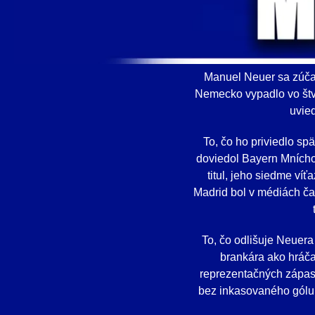
Manuel Neuer sa zúčas
Nemecko vypadlo vo štvr
uvie
To, čo ho priviedlo s
doviedol Bayern Mnícho
titul, jeho siedme ví
Madrid bol v médiách čas
To, čo odlišuje Neuera
brankára ako hráča
reprezentačných zápasov
bez inkasovaného gólu 