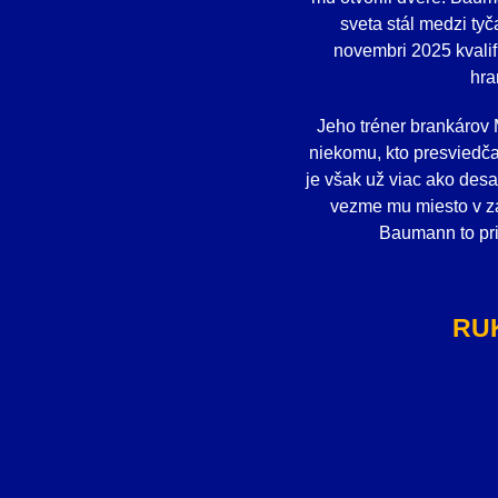
sveta stál medzi tyč
novembri 2025 kvali
hra
Jeho tréner brankárov 
niekomu, kto presviedča
je však už viac ako des
vezme mu miesto v zá
Baumann to prij
RU