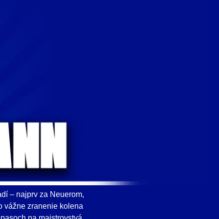
zadí – najprv za Neuerom,
o vážne zranenie kolena
zápasoch na majstrovstvá