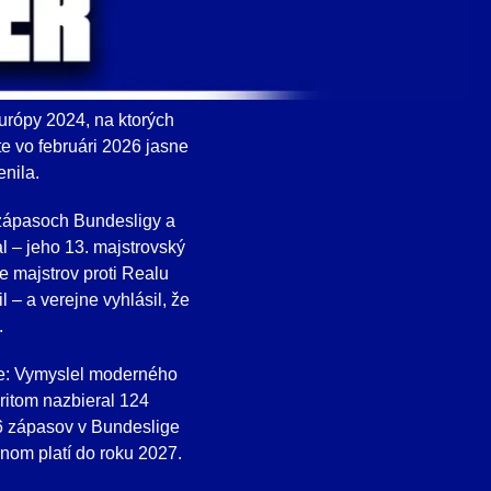
urópy 2024, na ktorých
e vo februári 2026 jasne
nila.
 zápasoch Bundesligy a
 – jeho 13. majstrovský
e majstrov proti Realu
 – a verejne vyhlásil, že
.
uje: Vymyslel moderného
ritom nazbieral 124
246 zápasov v Bundeslige
nom platí do roku 2027.