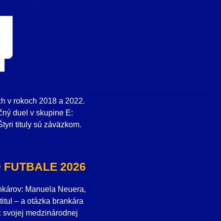
ch v rokoch 2018 a 2022.
ný duel v skupine E:
yri tituly sú záväzkom.
 FUTBALE 2026
nkárov: Manuela Neuera,
tul – a otázka brankára
c svojej medzinárodnej