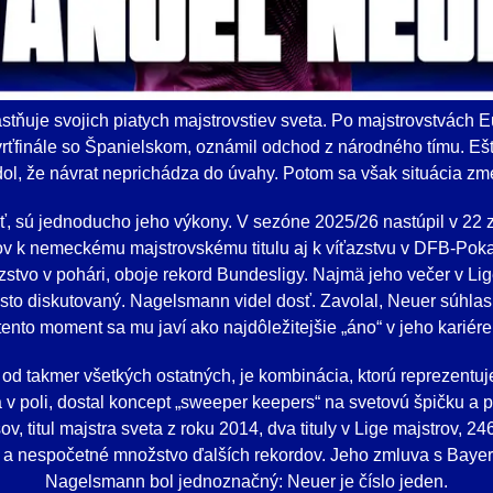
tňuje svojich piatych majstrovstiev sveta. Po majstrovstvách E
ťfinále so Španielskom, oznámil odchod z národného tímu. Ešt
dol, že návrat neprichádza do úvahy. Potom sa však situácia zme
päť, sú jednoducho jeho výkony. V sezóne 2025/26 nastúpil v 22
v k nemeckému majstrovskému titulu aj k víťazstvu v DFB-Pokal
ťazstvo v pohári, oboje rekord Bundesligy. Najmä jeho večer v Lig
to diskutovaný. Nagelsmann videl dosť. Zavolal, Neuer súhlasil
tento moment sa mu javí ako najdôležitejšie „áno“ v jeho kariére
 od takmer všetkých ostatných, je kombinácia, ktorú reprezent
 v poli, dostal koncept „sweeper keepers“ na svetovú špičku a p
, titul majstra sveta z roku 2014, dva tituly v Lige majstrov, 
a nespočetné množstvo ďalších rekordov. Jeho zmluva s Bayer
Nagelsmann bol jednoznačný: Neuer je číslo jeden.