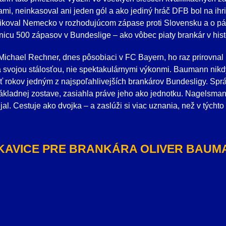
ami, neinkasoval ani jeden gól a ako jediný hráč DFB bol na ih
fikoval Nemecko v rozhodujúcom zápase proti Slovensku a o pár
nicu 500 zápasov v Bundeslige – ako vôbec piaty brankár v histó
Michael Rechner, dnes pôsobiaci v FC Bayern, ho raz prirovnal 
 svojou stálosťou, nie spektakulárnymi výkonmi. Baumann nikdy 
ať rokov jedným z najspoľahlivejších brankárov Bundesligy. Sprá
kladnej zostave, zasiahla práve jeho ako jednotku. Nagelsma
al. Cestuje ako dvojka – a zaslúži si viac uznania, než v týcht
KAVICE PRE BRANKÁRA OLIVER BAUM