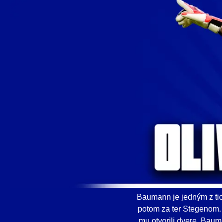
Baumann je jedným z tich
potom za ter Stegenom.
mu otvorili dvere. Bauma