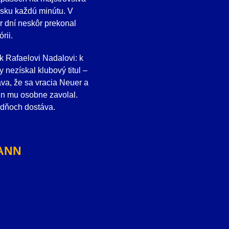
risku každú minútu. V
 dní neskôr prekonal
rii.
k Rafaelovi Nadalovi: k
nezískal klubový titul –
va, že sa vracia Neuer a
nn mu osobne zavolal.
o dňoch dostáva.
ANN