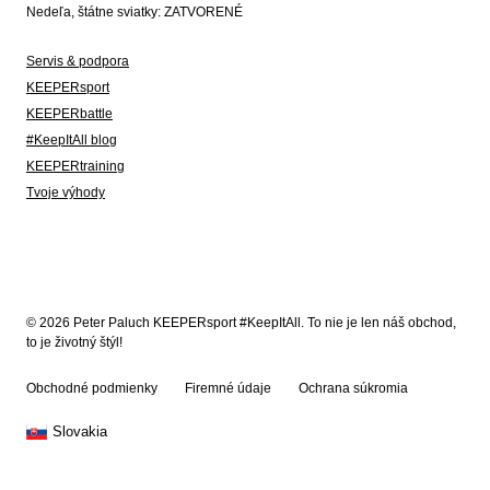
Nedeľa, štátne sviatky: ZATVORENÉ
Servis & podpora
KEEPERsport
KEEPERbattle
#KeepItAll blog
KEEPERtraining
Tvoje výhody
© 2026 Peter Paluch KEEPERsport #KeepItAll. To nie je len náš obchod,
to je životný štýl!
Obchodné podmienky
Firemné údaje
Ochrana súkromia
Slovakia