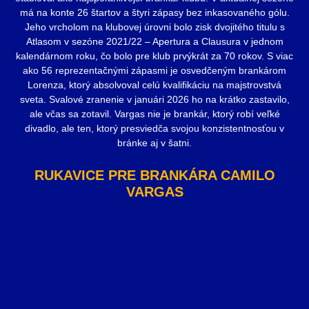
má na konte 26 štartov a štyri zápasy bez inkasovaného gólu.
Jeho vrcholom na klubovej úrovni bolo zisk dvojitého titulu s
Atlasom v sezóne 2021/22 – Apertura a Clausura v jednom
kalendárnom roku, čo bolo pre klub prvýkrát za 70 rokov. S viac
ako 56 reprezentačnými zápasmi je osvedčeným brankárom
Lorenza, ktorý absolvoval celú kvalifikáciu na majstrovstvá
sveta. Svalové zranenie v januári 2026 ho na krátko zastavilo,
ale včas sa zotavil. Vargas nie je brankár, ktorý robí veľké
divadlo, ale ten, ktorý presviedča svojou konzistentnosťou v
bránke aj v šatni.
RUKAVICE PRE BRANKÁRA CAMILO
VARGAS