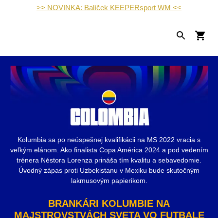
>> NOVINKA: Balíček KEEPERsport WM <<
Kolumbia sa po neúspešnej kvalifikácii na MS 2022 vracia s
veľkým elánom. Ako finalista Copa América 2024 a pod vedením
trénera Néstora Lorenza prináša tím kvalitu a sebavedomie.
Úvodný zápas proti Uzbekistanu v Mexiku bude skutočným
lakmusovým papierikom.
BRANKÁRI KOLUMBIE NA
MAJSTROVSTVÁCH SVETA VO FUTBALE