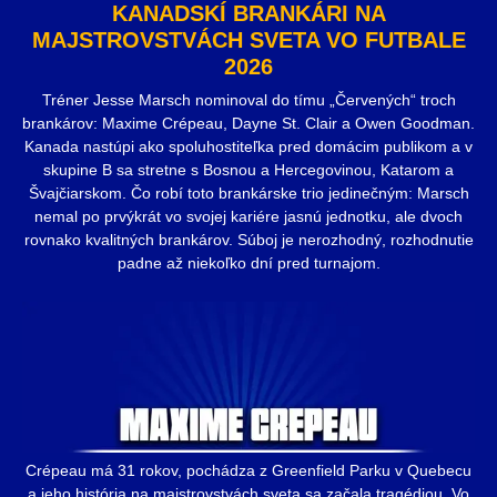
KANADSKÍ BRANKÁRI NA
MAJSTROVSTVÁCH SVETA VO FUTBALE
2026
Tréner Jesse Marsch nominoval do tímu „Červených“ troch
brankárov: Maxime Crépeau, Dayne St. Clair a Owen Goodman.
Kanada nastúpi ako spoluhostiteľka pred domácim publikom a v
skupine B sa stretne s Bosnou a Hercegovinou, Katarom a
Švajčiarskom. Čo robí toto brankárske trio jedinečným: Marsch
nemal po prvýkrát vo svojej kariére jasnú jednotku, ale dvoch
rovnako kvalitných brankárov. Súboj je nerozhodný, rozhodnutie
padne až niekoľko dní pred turnajom.
Crépeau má 31 rokov, pochádza z Greenfield Parku v Quebecu
a jeho história na majstrovstvách sveta sa začala tragédiou. Vo