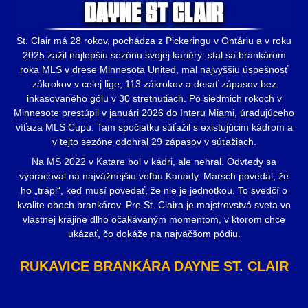
St. Clair má 28 rokov, pochádza z Pickeringu v Ontáriu a v roku
2025 zažil najlepšiu sezónu svojej kariéry: stal sa brankárom
roka MLS v drese Minnesota United, mal najvyššiu úspešnosť
zákrokov v celej lige, 113 zákrokov a desať zápasov bez
inkasovaného gólu v 30 stretnutiach. Po siedmich rokoch v
Minnesote prestúpil v januári 2026 do Interu Miami, úradujúceho
víťaza MLS Cupu. Tam spočiatku súťažil s existujúcim kádrom a
v tejto sezóne odohral 29 zápasov v súťažiach.
Na MS 2022 v Katare bol v kádri, ale nehral. Odvtedy sa
vypracoval na najvážnejšiu voľbu Kanady. Marsch povedal, že
ho „trápi“, keď musí povedať, že nie je jednotkou. To svedčí o
kvalite oboch brankárov. Pre St. Claira je majstrovstvá sveta vo
vlastnej krajine dlho očakávaným momentom, v ktorom chce
ukázať, čo dokáže na najväčšom pódiu.
RUKAVICE BRANKÁRA DAYNE ST. CLAIR