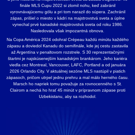
finále MLS Cupu 2022 si zlomil nohu, keď zabránil
vyrovnávajúcemu gólu a pri tom narazil do súpera. Zachránil
zápas, prišiel o miesto v kádri na majstrovstvá sveta a úplne
vynechal prvé kanadské majstrovstvá sveta od roku 1986.
Nasledovala však impozantná obnova.
Na Copa América 2024 odohral Crépeau každú minútu každého
zápasu a doviedol Kanadu do semifinále, kde jej cestu zastavila
až Argentína v penaltovom rozstrele. S 30 reprezentačnými
štartmi je najskúsenejším kanadským brankárom. Jeho kariéra
viedla cez Montreal, Vancouver, LAFC, Portland a od januára
2026 Orlando City. V aktuálnej sezóne MLS nastúpil v piatich
zápasoch, pričom utrpel jednu prehru a mal málo herného času.
Marsch ho napriek tomu považuje za rovnocenného s St.
Clairom a nechá ho hrať 45 minút v prípravnom zápase proti
Uzbekistanu, aby sa rozhodol.