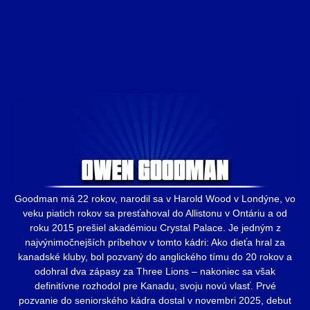
Goodman má 22 rokov, narodil sa v Harold Wood v Londýne, vo
veku piatich rokov sa presťahoval do Allistonu v Ontáriu a od
roku 2015 prešiel akadémiou Crystal Palace. Je jedným z
najvýnimočnejších príbehov v tomto kádri: Ako dieťa hral za
kanadské kluby, bol pozvaný do anglického tímu do 20 rokov a
odohral dva zápasy za Three Lions – nakoniec sa však
definitívne rozhodol pre Kanadu, svoju novú vlasť. Prvé
pozvanie do seniorského kádra dostal v novembri 2025, debut