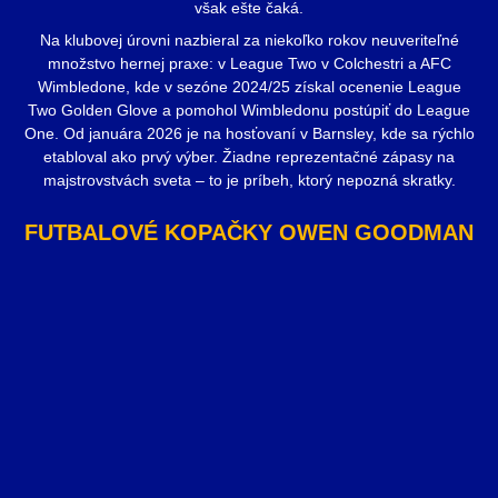
však ešte čaká.
Na klubovej úrovni nazbieral za niekoľko rokov neuveriteľné
množstvo hernej praxe: v League Two v Colchestri a AFC
Wimbledone, kde v sezóne 2024/25 získal ocenenie League
Two Golden Glove a pomohol Wimbledonu postúpiť do League
One. Od januára 2026 je na hosťovaní v Barnsley, kde sa rýchlo
etabloval ako prvý výber. Žiadne reprezentačné zápasy na
majstrovstvách sveta – to je príbeh, ktorý nepozná skratky.
FUTBALOVÉ KOPAČKY OWEN GOODMAN