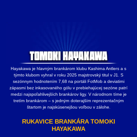
Hayakawa je hlavným brankárom klubu Kashima Antlers a s
týmto klubom vyhral v roku 2025 majstrovský titul v J1. S
sezónnym hodnotením 7,68 na portáli FotMob a deviatimi
zápasmi bez inkasovaného gólu v prebiehajúcej sezóne patrí
medzi najspoľahlivejších brankárov ligy. V národnom tíme je
tretím brankárom – s jedným doterajším reprezentačným
štartom je najskúsenejšou voľbou v zálohe.
RUKAVICE BRANKÁRA TOMOKI
HAYAKAWA