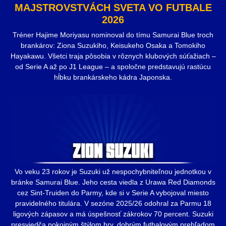
MAJSTROVSTVÁCH SVETA VO FUTBALE
2026
Tréner Hajime Moriyasu nominoval do tímu Samurai Blue troch
brankárov: Ziona Suzukiho, Keisukeho Osaka a Tomokiho
Hayakawu. Všetci traja pôsobia v rôznych klubových súťažiach –
od Serie A až po J1 League – a spoločne predstavujú rastúcu
hĺbku brankárskeho kádra Japonska.
Vo veku 23 rokov je Suzuki už nespochybniteľnou jednotkou v
bránke Samurai Blue. Jeho cesta viedla z Urawa Red Diamonds
cez Sint-Truiden do Parmy, kde si v Serie A vybojoval miesto
pravidelného titulára. V sezóne 2025/26 odohral za Parmu 18
ligových zápasov a má úspešnosť zákrokov 70 percent. Suzuki
presviedča pokojným štýlom hry, dobrým futbalovým prehľadom