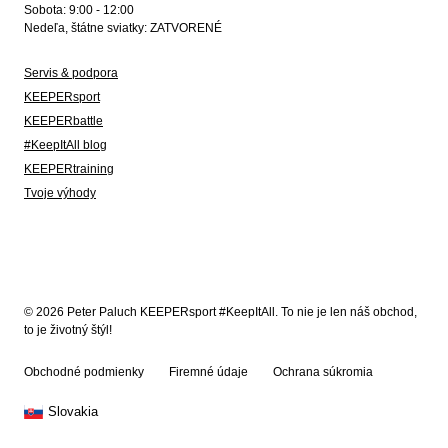
Sobota: 9:00 - 12:00
Nedeľa, štátne sviatky: ZATVORENÉ
Servis & podpora
KEEPERsport
KEEPERbattle
#KeepItAll blog
KEEPERtraining
Tvoje výhody
© 2026 Peter Paluch KEEPERsport #KeepItAll. To nie je len náš obchod,
to je životný štýl!
Obchodné podmienky
Firemné údaje
Ochrana súkromia
Slovakia