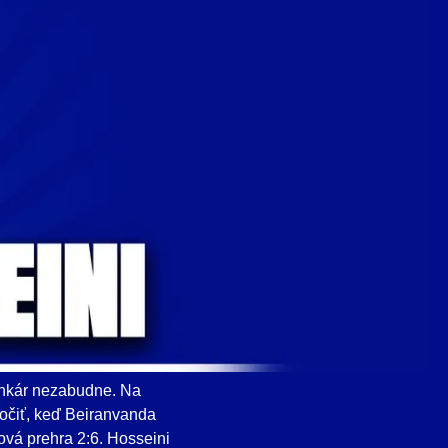
ankár nezabudne. Na
kočiť, keď Beiranvanda
lová prehra 2:6. Hosseini