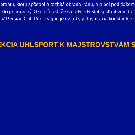
prehru, ktorú spôsobila rozbitá obrana Iránu, ale bol pod tlak
e nikto pripravený. Skutočnosť, že sa odvtedy stal spoľahlivou d
. V Persian Gulf Pro League je už roky jedným z najkonštantnejš
KCIA UHLSPORT K MAJSTROVSTVÁM 