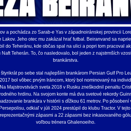
v a pochádza zo Sarab-e Yas v západnoiránskej provincii Lore
e Lakov. Jeho otec mu zakázal hrať futbal. Beiranvand sa naprie
bil do Teheránu, kde občas spal na ulici a popri tom pracoval ak
u Naft Teherán. To, čo nasledovalo, bol jeden z najstrmších vzost
brankárstva.
štyrikrát po sebe stal najlepším brankárom Persian Gulf Pro L
u 2017 bol vôbec prvým Iráncom, ktorý bol nominovaný na indivi
 Na Majstrovstvách sveta 2018 v Rusku zneškodnil penaltu Cris
árodného hrdinu. Na svojom konte má dva svetové rekordy Guin
vhadzovanie brankára v histórii s dĺžkou 61 metrov. Po pôsobení
 Persepolisu, odkiaľ v júli 2024 prestúpil do klubu Tractor. V tej
 reprezentačnými zápasmi a 22 zápasmi bez inkasovaného gólu 
voľbou trénera Ghalenoeiho.