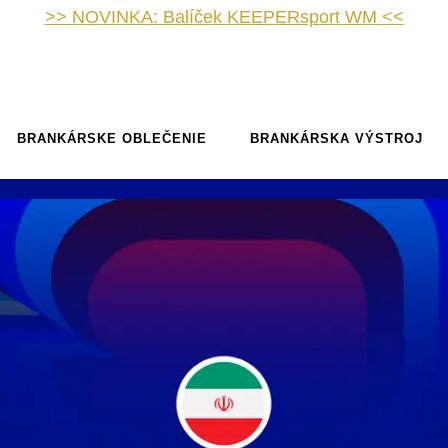
>> NOVINKA: Balíček KEEPERsport WM <<
BRANKÁRSKE OBLEČENIE
BRANKÁRSKA VÝSTROJ