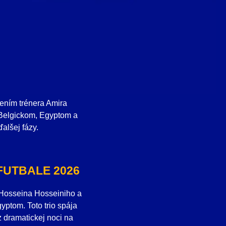
dením trénera Amira
 Belgickom, Egyptom a
alšej fázy.
FUTBALE 2026
, Hosseina Hosseiniho a
ptom. Toto trio spája
 dramatickej noci na