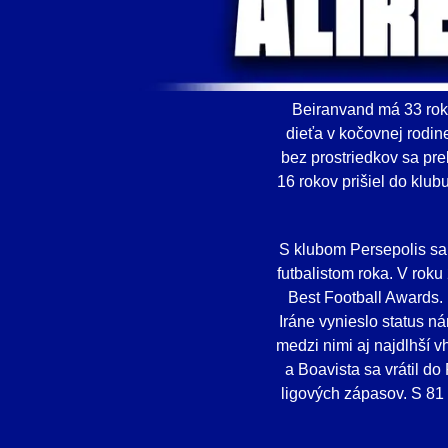
Beiranvand má 33 roko
dieťa v kočovnej rodin
bez prostriedkov sa pre
16 rokov prišiel do klub
S klubom Persepolis sa 
futbalistom roka. V rok
Best Football Awards.
Iráne vynieslo status n
medzi nimi aj najdlhší 
a Boavista sa vrátil do
ligových zápasov. S 81