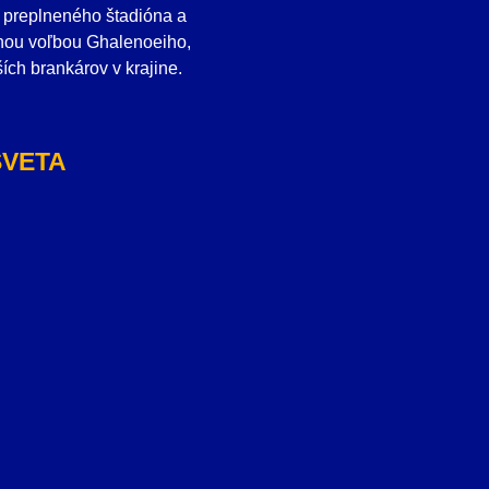
om preplneného štadióna a
ruhou voľbou Ghalenoeiho,
ích brankárov v krajine.
SVETA