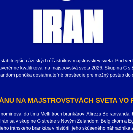
ajstabilnejších ázijských účastníkov majstrovstiev sveta. Pod ve
uverénne kvalifikoval na majstrovstvá sveta 2026. Skupina G s
ndom ponúka dosiahnuteľné prostredie pre možný postup do ď
ÁNU NA MAJSTROVSTVÁCH SVETA VO 
nominoval do tímu Melli troch brankárov: Alirezu Beiranvanda
án sa v skupine G stretne s Novým Zélandom, Belgickom a Egy
eho iránskeho brankára v histórii, jeho skúseného náhradníka z