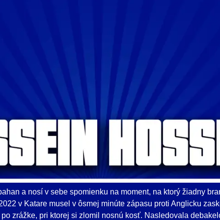
pahan a nosí v sebe spomienku na moment, na ktorý žiadny br
2022 v Katare musel v ôsmej minúte zápasu proti Anglicku zas
 po zrážke, pri ktorej si zlomil nosnú kosť. Nasledovala debake