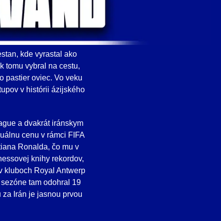
stan, kde vyrastal ako
k tomu vybral na cestu,
o pastier oviec. Vo veku
upov v histórii ázijského
eague a dvakrát iránskym
duálnu cenu v rámci FIFA
tiana Ronalda, čo mu v
nessovej knihy rekordov,
 v kluboch Royal Antwerp
to sezóne tam odohral 19
za Irán je jasnou prvou