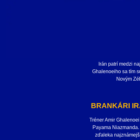
Irán patrí medzi n
Ghalenoeiho sa tím s
Novým Zéla
BRANKÁRI IR
Tréner Amir Ghalenoei 
Payama Niazmanda. Ir
zďaleka najznámejši