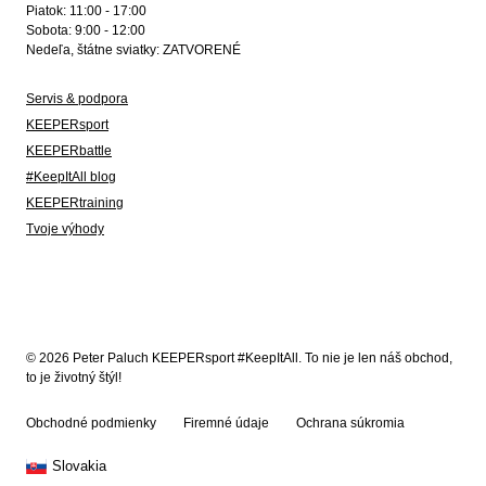
Piatok: 11:00 - 17:00
Sobota: 9:00 - 12:00
Nedeľa, štátne sviatky: ZATVORENÉ
Servis & podpora
KEEPERsport
KEEPERbattle
#KeepItAll blog
KEEPERtraining
Tvoje výhody
© 2026 Peter Paluch KEEPERsport #KeepItAll. To nie je len náš obchod,
to je životný štýl!
Obchodné podmienky
Firemné údaje
Ochrana súkromia
Slovakia