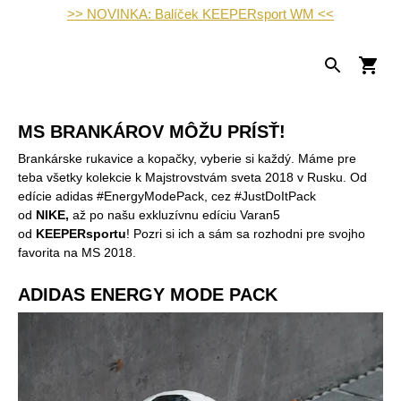
>> NOVINKA: Balíček KEEPERsport WM <<
MS BRANKÁROV MÔŽU PRÍSŤ!
Brankárske rukavice a kopačky, vyberie si každý. Máme pre
teba všetky kolekcie k Majstrovstvám sveta 2018 v Rusku. Od
edície adidas #EnergyModePack, cez #JustDoItPack
od
NIKE,
až po našu exkluzívnu edíciu Varan5
od
KEEPERsportu
! Pozri si ich a sám sa rozhodni pre svojho
favorita na MS 2018.
ADIDAS ENERGY MODE PACK