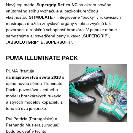
Nový top model
Supergrip Reflex NC
sa okrem nového
vnútorného strihu vyznačuje aj bezkonkurenčnou
vlastnosťou
STIMULATE
- integrované "bodky" v rukaviciach
masírujú a dráždia zmyslové orgány v tele a zvyšujú tak
pozornosť a reakčnú schopnosť brankára. V ponuke máme
samozrejme aj osvedčené peny rukavíc „
SUPERGRIP
“,
„
ABSOLUTGRIP
“ a „
SUPERSOFT
“.
PUMA ILLUMINATE PACK
PUMA štartuje
na
majstrovstvá sveta 2018
s
úplne novou sériou. Illuminate
Pack - pozostáva z jedného
modelu brankárskych rukavíc
a štyroch modelov kopačiek, z
toho sú dva juniorské.
Rui Patricio (Portugalsko) a
Fernando Muslera (Uruguaj)
budú bojovať v týchto