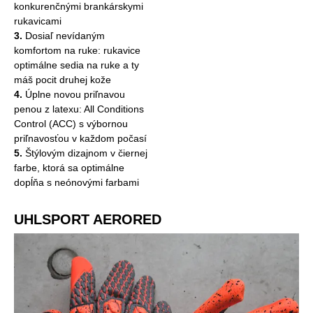
konkurenčnými brankárskymi
rukavicami
3.
Dosiaľ nevídaným
komfortom na ruke: rukavice
optimálne sedia na ruke a ty
máš pocit druhej kože
4.
Úplne novou priľnavou
penou z latexu: All Conditions
Control (ACC) s výbornou
priľnavosťou v každom počasí
5.
Štýlovým dizajnom v čiernej
farbe, ktorá sa optimálne
dopĺňa s neónovými farbami
UHLSPORT AERORED