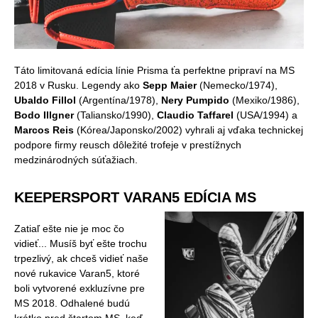
Táto limitovaná edícia línie Prisma ťa perfektne pripraví na MS
2018 v Rusku. Legendy ako
Sepp Maier
(Nemecko/1974),
Ubaldo Fillol
(Argentína/1978),
Nery Pumpido
(Mexiko/1986),
Bodo Illgner
(Taliansko/1990),
Claudio Taffarel
(USA/1994) a
Marcos Reis
(Kórea/Japonsko/2002) vyhrali aj vďaka technickej
podpore firmy reusch dôležité trofeje v prestížnych
medzinárodných súťažiach.
KEEPERSPORT VARAN5 EDÍCIA MS
Zatiaľ ešte nie je moc čo
vidieť... Musíš byť ešte trochu
trpezlivý, ak chceš vidieť naše
nové rukavice Varan5, ktoré
boli vytvorené exkluzívne pre
MS 2018. Odhalené budú