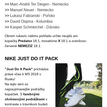
>>
Marc-André Ter Stegen - Nemecko
>>
Manuel Neuer - Nemecko
>>
Lukasz Fabianski - Poľsko
>>
David Ospina - Kolumbia
>>
Kasper Schmeichel - Dánsko
Okrem rukavíc nášmu pohľadu určite neujdú ani
kopačky
Predator
18.1, inovatívne
X
18.1 a oranžovo-
červené
NEMEZIZ
18.1.
NIKE JUST DO IT PACK
"Just Do It Pack"
prichádza
práve včas k MS 2018 v
Rusku!
Na tejto sérii sú
najzaujímavejšie podrážky
kopačiek. S
farebnými
chrómovými podrážkami
v
kontraste s trávnikom budeš