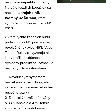
na ihrisku neprehliadnuteľný.
Na päte každých kopačiek sa
nachádza
trojuholník
tvorený 32 čiarami
, ktoré
symbolizujú 32 účastníkov MS
2018.
Okrem týchto kopačiek budú
profíci počas MS používať aj
revolučné rukavice NIKE Vapor
Touch. Rukavice vyzerajú ako
keby prišli z budúcnosti.
Výsledný produkt sa vyznačuje
najmä týmito vlastnosťami:
1
. Revolučným systémom
navliekania s flexibilnou, ale
zároveň pevnou manžetou bez
rušivého jazyka
2
. Drastickým znížením váhy -
o 33% ľahšie a o 47% tenšie -
v porovnaní s podobnými