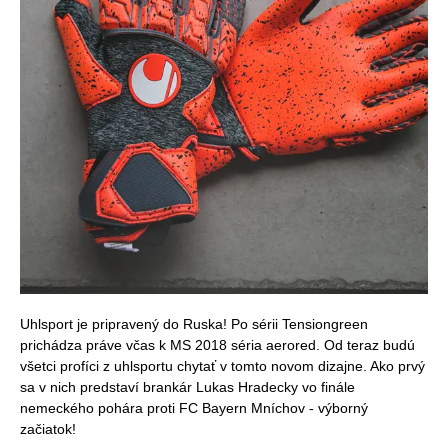
Uhlsport je pripravený do Ruska! Po sérii Tensiongreen
prichádza práve včas k MS 2018 séria aerored. Od teraz budú
všetci profíci z uhlsportu chytať v tomto novom dizajne. Ako prvý
sa v nich predstaví brankár Lukas Hradecky vo finále
nemeckého pohára proti FC Bayern Mníchov - výborný
začiatok!