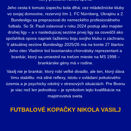
Jeho cesta k tomuto úspechu bola dlhá: cez mládežnícke kluby
vo svojej domovine, rezervný tím 1. FC Nürnberg, Ukrajinu a 2.
Bundesligu sa prepracoval do nemeckého profesionálneho
futbalu. So St. Pauli oslavoval v roku 2024 postup ako majster
druhej ligy – a v nasledujúcej sezóne prvej ligy sa osvedčil ako
spoľahlivá opora napriek ťažkému boju svojho klubu o záchranu.
V aktuálnej sezóne Bundesligy 2025/26 má na konte 27 štartov.
Jeho otec Vladimir bol bosniansko-chorvátsky reprezentant a
brankár, ktorý sa umiestnil na treťom mieste na MS 1998 –
brankárske gény má v rodine.
Vasilj nie je brankár, ktorý robí veľké divadlo, ale ten, ktorý dáva
tímu stabilitu: má silné reflexy, istotu v ovládaní pokutového
územia a je psychicky odolný v stresových situáciách. Pre Bosnu
je viac než len jednotkou – je symbolom tejto kvalifikácie na
majstrovstvá sveta.
FUTBALOVÉ KOPAČKY NIKOLA VASILJ