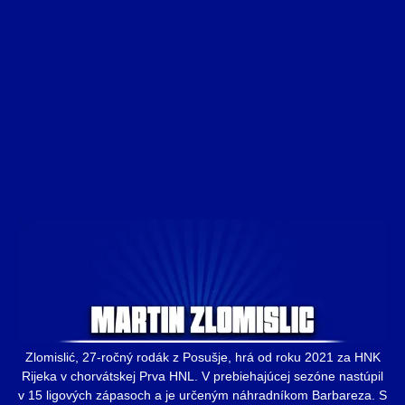
Zlomislić, 27-ročný rodák z Posušje, hrá od roku 2021 za HNK
Rijeka v chorvátskej Prva HNL. V prebiehajúcej sezóne nastúpil
v 15 ligových zápasoch a je určeným náhradníkom Barbareza. S