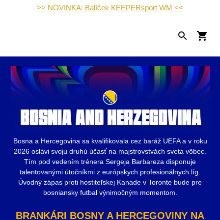
>> NOVINKA: Balíček KEEPERsport WM <<
Bosna a Hercegovina sa kvalifikovala cez baráž UEFA a v roku
2026 oslávi svoju druhú účasť na majstrovstvách sveta vôbec.
Tím pod vedením trénera Sergeja Barbareza disponuje
talentovanými útočníkmi z európskych profesionálnych líg.
Úvodný zápas proti hostiteľskej Kanade v Toronte bude pre
bosniansky futbal výnimočným momentom.
BRANKÁRI BOSNY A HERCEGOVINY NA