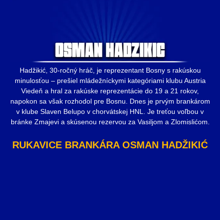
Hadžikić, 30-ročný hráč, je reprezentant Bosny s rakúskou
minulosťou – prešiel mládežníckymi kategóriami klubu Austria
Viedeň a hral za rakúske reprezentácie do 19 a 21 rokov,
napokon sa však rozhodol pre Bosnu. Dnes je prvým brankárom
v klube Slaven Belupo v chorvátskej HNL. Je treťou voľbou v
bránke Zmajevi a skúsenou rezervou za Vasiljom a Zlomislićom.
RUKAVICE BRANKÁRA OSMAN HADŽIKIĆ