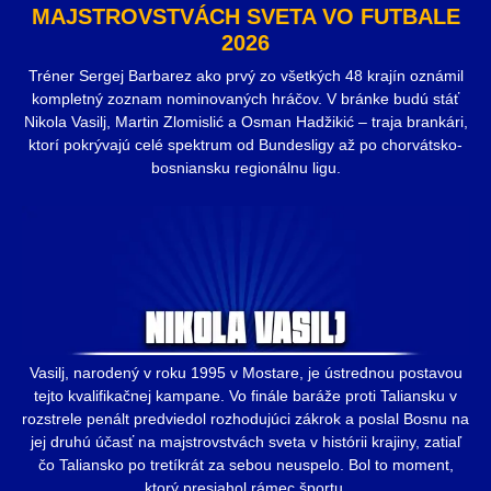
MAJSTROVSTVÁCH SVETA VO FUTBALE
2026
Tréner Sergej Barbarez ako prvý zo všetkých 48 krajín oznámil
kompletný zoznam nominovaných hráčov. V bránke budú stáť
Nikola Vasilj, Martin Zlomislić a Osman Hadžikić – traja brankári,
ktorí pokrývajú celé spektrum od Bundesligy až po chorvátsko-
bosniansku regionálnu ligu.
Vasilj, narodený v roku 1995 v Mostare, je ústrednou postavou
tejto kvalifikačnej kampane. Vo finále baráže proti Taliansku v
rozstrele penált predviedol rozhodujúci zákrok a poslal Bosnu na
jej druhú účasť na majstrovstvách sveta v histórii krajiny, zatiaľ
čo Taliansko po tretíkrát za sebou neuspelo. Bol to moment,
ktorý presiahol rámec športu.