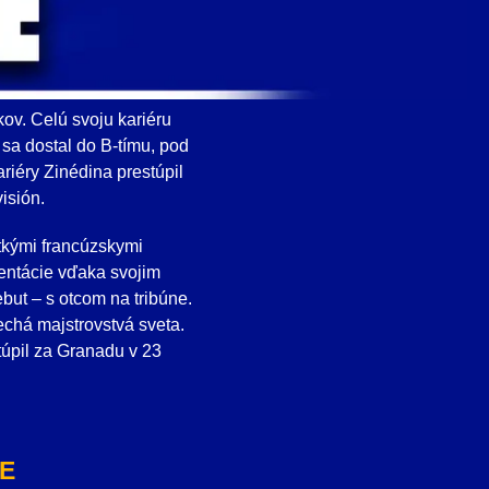
ov. Celú svoju kariéru
 sa dostal do B-tímu, pod
riéry Zinédina prestúpil
isión.
tkými francúzskymi
zentácie vďaka svojim
ut – s otcom na tribúne.
nechá majstrovstvá sveta.
túpil za Granadu v 23
E