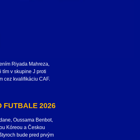
edením Riyada Mahreza,
tím v skupine J proti
ím cez kvalifikáciu CAF.
 FUTBALE 2026
Zidane, Oussama Benbot,
žnou Kóreou a Českou
o štyroch bude pred prvým