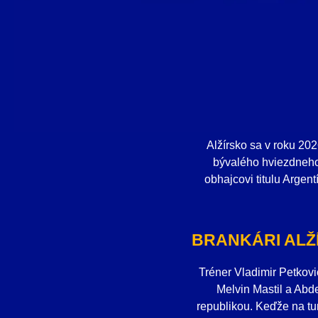
Alžírsko sa v roku 20
bývalého hviezdneho 
obhajcovi titulu Argent
BRANKÁRI ALŽ
Tréner Vladimir Petkov
Melvin Mastil a Abd
republikou. Keďže na tur