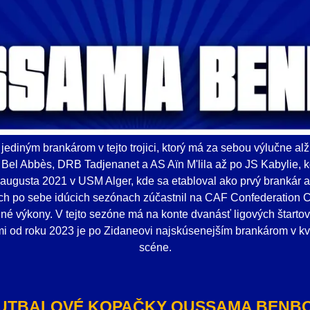
jediným brankárom v tejto trojici, ktorý má za sebou výlučne alž
l Abbès, DRB Tadjenanet a AS Aïn M'lila až po JS Kabylie, k
augusta 2021 v USM Alger, kde sa etabloval ako prvý brankár a 
ch po sebe idúcich sezónach zúčastnil na CAF Confederation C
né výkony. V tejto sezóne má na konte dvanásť ligových štartov.
i od roku 2023 je po Zidaneovi najskúsenejším brankárom v kv
scéne.
UTBALOVÉ KOPAČKY OUSSAMA BENB