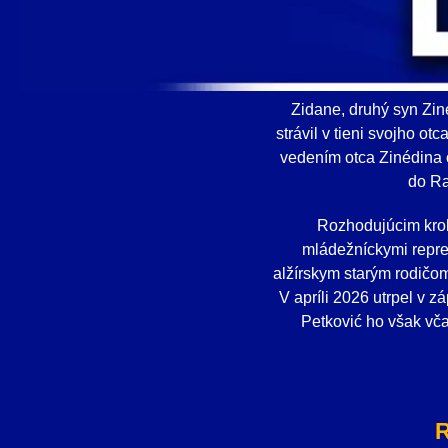
Zidane, druhý syn Zin
strávil v tieni svojho o
vedením otca Zinédina o
do Ra
Rozhodujúcim krok
mládežníckymi reprez
alžírskym starým rodičo
V apríli 2026 utrpel v z
Petković ho však vča