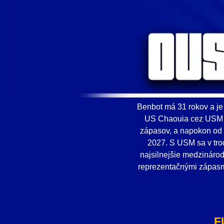
Benbot má 31 rokov a je 
US Chaouia cez USM Be
zápasov, a napokon od 
2027. S USM sa v tro
najsilnejšie medzinárod
reprezentačnými zápasm
F