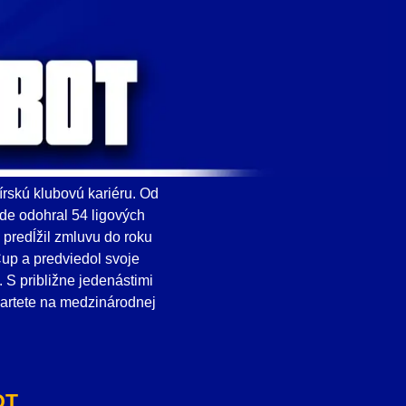
írskú klubovú kariéru. Od
de odohral 54 ligových
predĺžil zmluvu do roku
up a predviedol svoje
 S približne jedenástimi
artete na medzinárodnej
OT