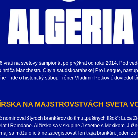
26 vráti na svetový šampionát po prvýkrát od roku 2014. Pod v
hráča Manchestru City a saudskoarabskej Pro League, nastúpi 
íne – ide o historický súboj. Tréner Vladimir Petković doviedol t
ÍRSKA NA MAJSTROVSTVÁCH SVETA VO
ić nominoval štyroch brankárov do tímu „púštnych líšok“: Luca 
elatif Ramdane. Alžírsko sa v skupine J stretne s Mexikom, Ju
naj sa môžu oficiálne zaregistrovať len traja brankári, jeden z