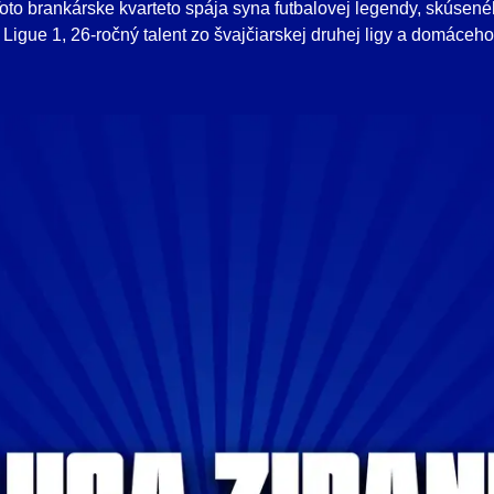
to brankárske kvarteto spája syna futbalovej legendy, skúse
 Ligue 1, 26-ročný talent zo švajčiarskej druhej ligy a domáceho