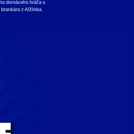
ného domáceho hráča s
 brankára z Alžírska.