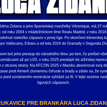
édina Zidana a jeho španielskej manželky Véronique, má 27 rok
tca: od roku 2004 v mládežníckom tíme Realu Madrid, v roku 2016
dohral niekoľko zápasov v prvej lige. Po skončení trénerskej ka
yo Vallecano, Eibaru a od leta 2024 do Granady v Segunda Div
om bol jeho prestup do národného tímu: po tom, čo prešiel vše
entáciami až po U20, v roku 2025 prestúpil do alžírskej repre
m z otcovej strany. Na AFCON 2025 v Maroku absolvoval svoj deb
ápase proti Almeríi zlomeninu čeľuste a brady a zdalo sa, že vy
s pred oznámením nominácie vyhlásil za fit. V tejto sezóne nas
ligových zápasoch.
RUKAVICE PRE BRANKÁRA LUCA ZIDAN