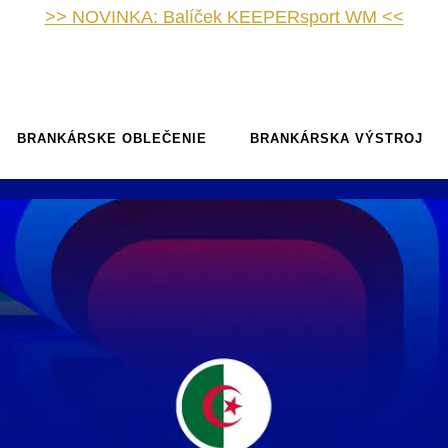
>> NOVINKA: Balíček KEEPERsport WM <<
BRANKÁRSKE OBLEČENIE
BRANKÁRSKA VÝSTROJ