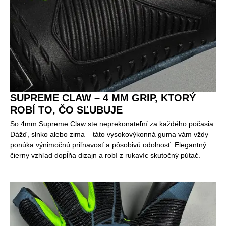
SUPREME CLAW – 4 MM GRIP, KTORÝ
ROBÍ TO, ČO SĽUBUJE
So 4mm Supreme Claw ste neprekonateľní za každého počasia.
Dážď, slnko alebo zima – táto vysokovýkonná guma vám vždy
ponúka výnimočnú priľnavosť a pôsobivú odolnosť. Elegantný
čierny vzhľad dopĺňa dizajn a robí z rukavíc skutočný pútač.