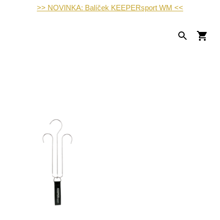
>> NOVINKA: Balíček KEEPERsport WM <<