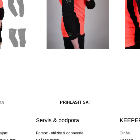
Servis & podpora
KEEPER
ajne:
Pomoc - otázky & odpovede
O nás