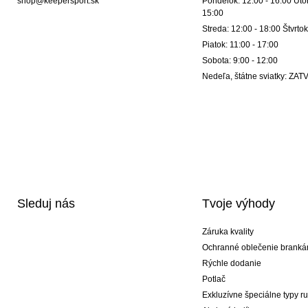
shop@keepersport.sk
Pondelok: 12:00 - 16:00 Utor
15:00
Streda: 12:00 - 18:00 Štvrtok
Piatok: 11:00 - 17:00
Sobota: 9:00 - 12:00
Nedeľa, štátne sviatky: Z
Sleduj nás
Tvoje výhody
Záruka kvality
Ochranné oblečenie branká
Rýchle dodanie
Potlač
Exkluzívne špeciálne typy r