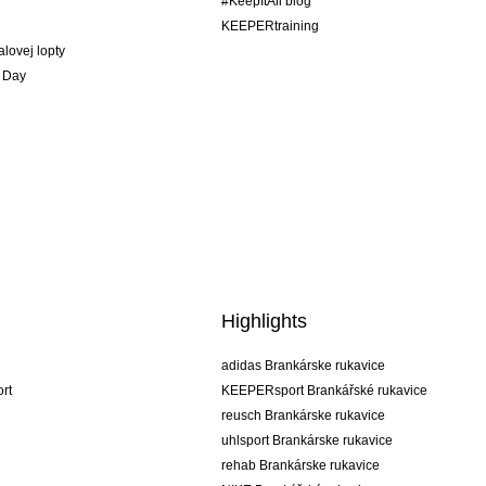
#KeepItAll blog
KEEPERtraining
alovej lopty
 Day
Highlights
adidas Brankárske rukavice
rt
KEEPERsport Brankářské rukavice
reusch Brankárske rukavice
uhlsport Brankárske rukavice
rehab Brankárske rukavice