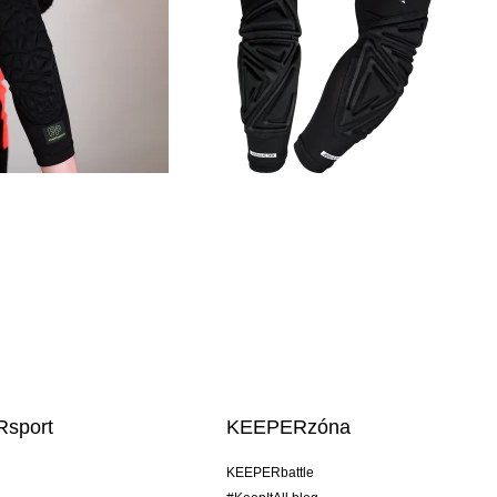
sport
KEEPERzóna
KEEPERbattle