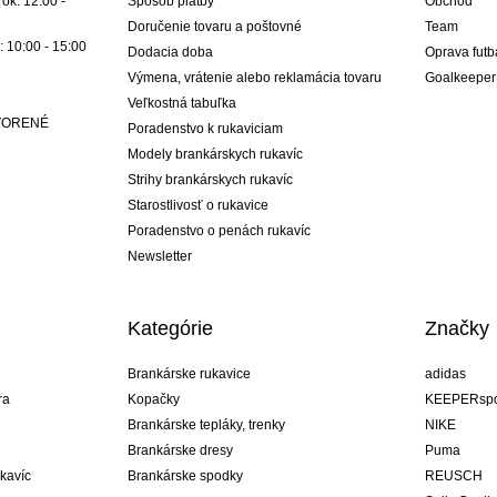
ok: 12:00 -
Spôsob platby
Obchod
Doručenie tovaru a poštovné
Team
: 10:00 - 15:00
Dodacia doba
Oprava futb
Výmena, vrátenie alebo reklamácia tovaru
Goalkeeper
Veľkostná tabuľka
ATVORENÉ
Poradenstvo k rukaviciam
Modely brankárskych rukavíc
Strihy brankárskych rukavíc
Starostlivosť o rukavice
Poradenstvo o penách rukavíc
Newsletter
Kategórie
Značky
Brankárske rukavice
adidas
ra
Kopačky
KEEPERspo
Brankárske tepláky, trenky
NIKE
Brankárske dresy
Puma
ukavíc
Brankárske spodky
REUSCH