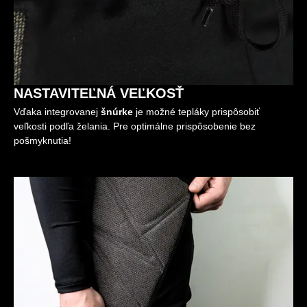
NASTAVITEĽNÁ VEĽKOSŤ
Vďaka integrovanej
šnúrke
je možné tepláky prispôsobiť
veľkosti podľa želania. Pre optimálne prispôsobenie bez
pošmyknutia!