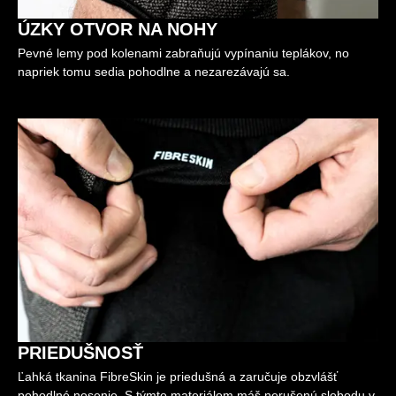
ÚZKY OTVOR NA NOHY
Pevné lemy pod kolenami zabraňujú vypínaniu teplákov, no
napriek tomu sedia pohodlne a nezarezávajú sa.
PRIEDUŠNOSŤ
Ľahká tkanina FibreSkin je priedušná a zaručuje obzvlášť
pohodlné nosenie. S týmto materiálom máš nerušenú slobodu v