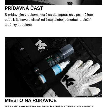
PRÍDAVNÁ ČASŤ
S prídavným vreckom, ktoré sa dá zapnúť na zips, môžete
oddeliť špinavú bielizeň od čistej alebo jednoducho uložiť
topánky oddelene.
MIESTO NA RUKAVICE
V špeciálnom mieste na rukavice zostanú vaše brankárske