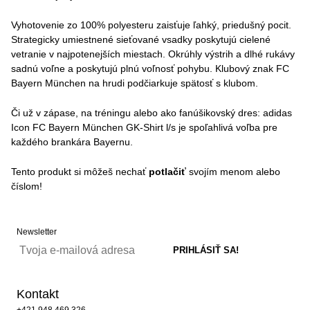
Vyhotovenie zo 100% polyesteru zaisťuje ľahký, priedušný pocit.
Strategicky umiestnené sieťované vsadky poskytujú cielené
vetranie v najpotenejších miestach. Okrúhly výstrih a dlhé rukávy
sadnú voľne a poskytujú plnú voľnosť pohybu. Klubový znak FC
Bayern München na hrudi podčiarkuje spätosť s klubom.
Či už v zápase, na tréningu alebo ako fanúšikovský dres: adidas
Icon FC Bayern München GK-Shirt l/s je spoľahlivá voľba pre
každého brankára Bayernu.
Tento produkt si môžeš nechať
potlačiť
svojím menom alebo
číslom!
Newsletter
Kontakt