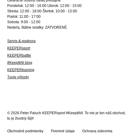
Otváracie hodiny našej predajne:
Pondelok: 12:00 - 16:00 Utorok: 12:00 - 15:00
Streda: 12:00 - 18:00 Štvrtok: 10:00 - 15:00
Piatok: 11:00 - 17:00
Sobota: 9:00 - 12:00
Nedeľa, štátne sviatky: ZATVORENÉ
Servis & podpora
KEEPERsport
KEEPERbattle
#KeepItAll blog
KEEPERtraining
Tvoje výhody
© 2026 Peter Paluch KEEPERsport #KeepItAll. To nie je len náš obchod,
to je životný štýl!
Obchodné podmienky
Firemné údaje
Ochrana súkromia