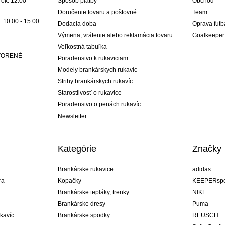
ok: 12:00 -
Spôsob platby
Obchod
Doručenie tovaru a poštovné
Team
: 10:00 - 15:00
Dodacia doba
Oprava futb
Výmena, vrátenie alebo reklamácia tovaru
Goalkeeper
Veľkostná tabuľka
ATVORENÉ
Poradenstvo k rukaviciam
Modely brankárskych rukavíc
Strihy brankárskych rukavíc
Starostlivosť o rukavice
Poradenstvo o penách rukavíc
Newsletter
Kategórie
Značky
Brankárske rukavice
adidas
ra
Kopačky
KEEPERspo
Brankárske tepláky, trenky
NIKE
Brankárske dresy
Puma
ukavíc
Brankárske spodky
REUSCH