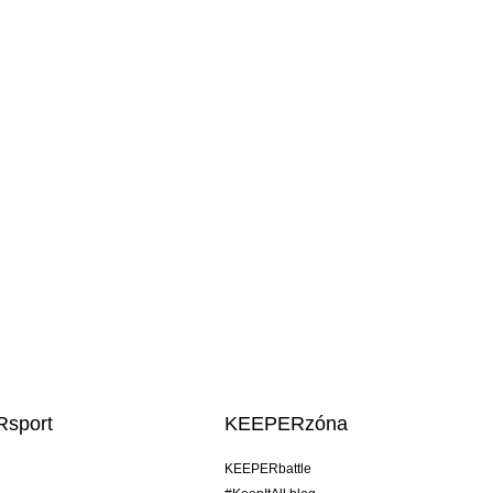
sport
KEEPERzóna
KEEPERbattle