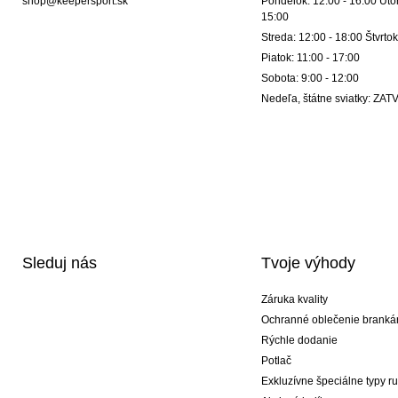
shop@keepersport.sk
Pondelok: 12:00 - 16:00 Utor
15:00
Streda: 12:00 - 18:00 Štvrtok
Piatok: 11:00 - 17:00
Sobota: 9:00 - 12:00
Nedeľa, štátne sviatky: Z
Sleduj nás
Tvoje výhody
Záruka kvality
Ochranné oblečenie branká
Rýchle dodanie
Potlač
Exkluzívne špeciálne typy r