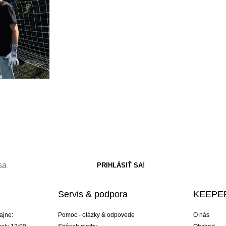
Servis & podpora
KEEPER
ajne:
Pomoc - otázky & odpovede
O nás