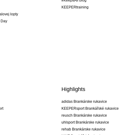
#KeepItAll blog
KEEPERtraining
alovej lopty
 Day
Highlights
adidas Brankárske rukavice
rt
KEEPERsport Brankářské rukavice
reusch Brankárske rukavice
uhlsport Brankárske rukavice
rehab Brankárske rukavice