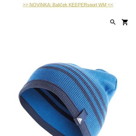
>> NOVINKA: Balíček KEEPERsport WM <<