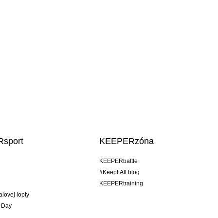
sport
KEEPERzóna
KEEPERbattle
#KeepItAll blog
KEEPERtraining
alovej lopty
 Day