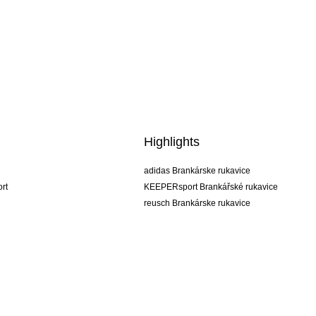
Highlights
adidas Brankárske rukavice
rt
KEEPERsport Brankářské rukavice
reusch Brankárske rukavice
uhlsport Brankárske rukavice
rehab Brankárske rukavice
keeper
NIKE Brankářské rukavice
PUMA Brankářské rukavice
SELLS Brankářské rukavice