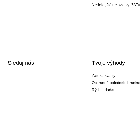
Nedeľa, štátne sviatky: Z
Sleduj nás
Tvoje výhody
Záruka kvality
Ochranné oblečenie branká
Rýchle dodanie
Potlač
Exkluzívne špeciálne typy r
Akciové balíky