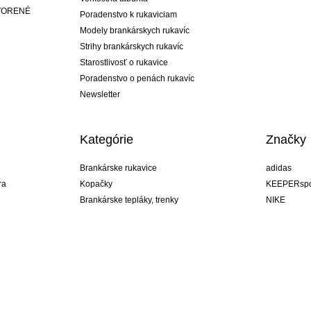
ATVORENÉ
Poradenstvo k rukaviciam
Modely brankárskych rukavíc
Strihy brankárskych rukavíc
Starostlivosť o rukavice
Poradenstvo o penách rukavíc
Newsletter
Kategórie
Značky
Brankárske rukavice
adidas
ra
Kopačky
KEEPERspo
Brankárske tepláky, trenky
NIKE
Brankárske dresy
Puma
ukavíc
Brankárske spodky
REUSCH
Sells Goal
uhlsport
Elite Sport
rehab