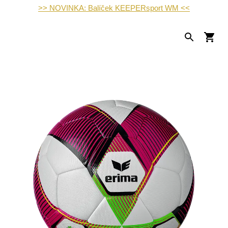
>> NOVINKA: Balíček KEEPERsport WM <<