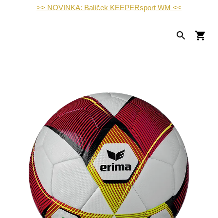
>> NOVINKA: Balíček KEEPERsport WM <<