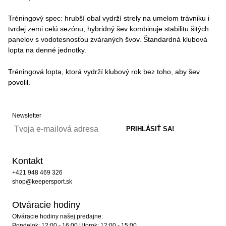
Tréningový spec: hrubší obal vydrží strely na umelom trávniku i
tvrdej zemi celú sezónu, hybridný šev kombinuje stabilitu šitých
panelov s vodotesnosťou zváraných švov. Štandardná klubová
lopta na denné jednotky.
Tréningová lopta, ktorá vydrží klubový rok bez toho, aby šev
povolil.
Newsletter
Kontakt
+421 948 469 326
shop@keepersport.sk
Otváracie hodiny
Otváracie hodiny našej predajne:
Pondelok: 12:00 - 16:00 Utorok: 12:00 - 15:00