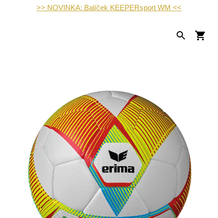
>> NOVINKA: Balíček KEEPERsport WM <<