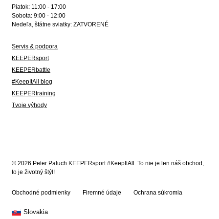
Piatok: 11:00 - 17:00
Sobota: 9:00 - 12:00
Nedeľa, štátne sviatky: ZATVORENÉ
Servis & podpora
KEEPERsport
KEEPERbattle
#KeepItAll blog
KEEPERtraining
Tvoje výhody
© 2026 Peter Paluch KEEPERsport #KeepItAll. To nie je len náš obchod,
to je životný štýl!
Obchodné podmienky
Firemné údaje
Ochrana súkromia
Slovakia