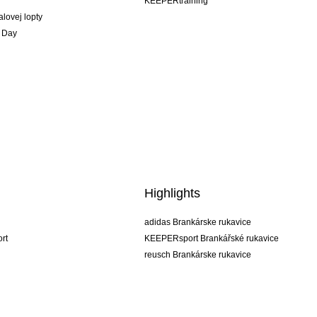
KEEPERtraining
alovej lopty
 Day
Highlights
adidas Brankárske rukavice
rt
KEEPERsport Brankářské rukavice
reusch Brankárske rukavice
uhlsport Brankárske rukavice
rehab Brankárske rukavice
keeper
NIKE Brankářské rukavice