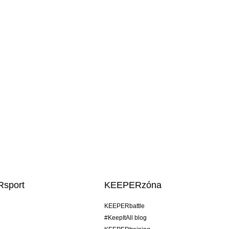
sport
KEEPERzóna
KEEPERbattle
#KeepItAll blog