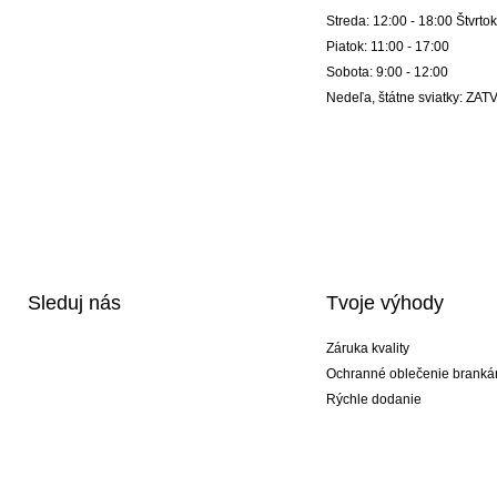
Streda: 12:00 - 18:00 Štvrtok
Piatok: 11:00 - 17:00
Sobota: 9:00 - 12:00
Nedeľa, štátne sviatky: Z
Sleduj nás
Tvoje výhody
Záruka kvality
Ochranné oblečenie branká
Rýchle dodanie
Potlač
Exkluzívne špeciálne typy r
Akciové balíky