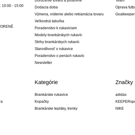
Doručenie tovaru a poštovné
Team
: 10:00 - 15:00
Dodacia doba
Oprava futb
Výmena, vrátenie alebo reklamácia tovaru
Goalkeeper
Veľkostná tabuľka
ATVORENÉ
Poradenstvo k rukaviciam
Modely brankárskych rukavíc
Strihy brankárskych rukavíc
Starostlivosť o rukavice
Poradenstvo o penách rukavíc
Newsletter
Kategórie
Značky
Brankárske rukavice
adidas
ra
Kopačky
KEEPERspo
Brankárske tepláky, trenky
NIKE
Brankárske dresy
Puma
ukavíc
Brankárske spodky
REUSCH
Sells Goal