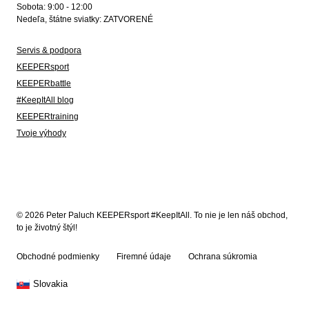
Sobota: 9:00 - 12:00
Nedeľa, štátne sviatky: ZATVORENÉ
Servis & podpora
KEEPERsport
KEEPERbattle
#KeepItAll blog
KEEPERtraining
Tvoje výhody
© 2026 Peter Paluch KEEPERsport #KeepItAll. To nie je len náš obchod,
to je životný štýl!
Obchodné podmienky
Firemné údaje
Ochrana súkromia
Slovakia