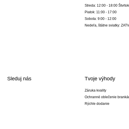
Streda: 12:00 - 18:00 Štvrtok
Piatok: 11:00 - 17:00
Sobota: 9:00 - 12:00
Nedeľa, štátne sviatky: Z
Sleduj nás
Tvoje výhody
Záruka kvality
Ochranné oblečenie branká
Rýchle dodanie
Potlač
Exkluzívne špeciálne typy r
Akciové balíky