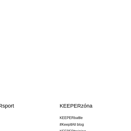
sport
KEEPERzóna
KEEPERbattle
#KeepItAll blog