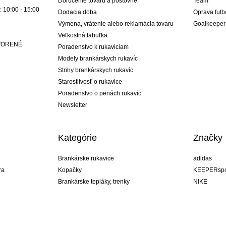
Doručenie tovaru a poštovné
Team
: 10:00 - 15:00
Dodacia doba
Oprava futb
Výmena, vrátenie alebo reklamácia tovaru
Goalkeeper
Veľkostná tabuľka
ATVORENÉ
Poradenstvo k rukaviciam
Modely brankárskych rukavíc
Strihy brankárskych rukavíc
Starostlivosť o rukavice
Poradenstvo o penách rukavíc
Newsletter
Kategórie
Značky
Brankárske rukavice
adidas
ra
Kopačky
KEEPERspo
Brankárske tepláky, trenky
NIKE
Brankárske dresy
Puma
ukavíc
Brankárske spodky
REUSCH
Sells Goal