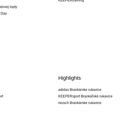
KEEPERtraining
alovej lopty
 Day
Highlights
adidas Brankárske rukavice
rt
KEEPERsport Brankářské rukavice
reusch Brankárske rukavice
uhlsport Brankárske rukavice
rehab Brankárske rukavice
keeper
NIKE Brankářské rukavice