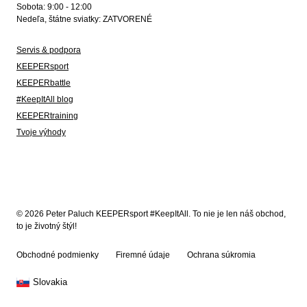
Sobota: 9:00 - 12:00
Nedeľa, štátne sviatky: ZATVORENÉ
Servis & podpora
KEEPERsport
KEEPERbattle
#KeepItAll blog
KEEPERtraining
Tvoje výhody
© 2026 Peter Paluch KEEPERsport #KeepItAll. To nie je len náš obchod,
to je životný štýl!
Obchodné podmienky
Firemné údaje
Ochrana súkromia
Slovakia