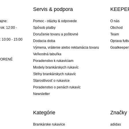
Servis & podpora
KEEPER
ajne:
Pomoc - otázky & odpovede
O nás
ok: 12:00 -
Spôsob platby
Obchod
Doručenie tovaru a poštovné
Team
: 10:00 - 15:00
Dodacia doba
Oprava futb
Výmena, vrátenie alebo reklamácia tovaru
Goalkeeper
Veľkostná tabuľka
ATVORENÉ
Poradenstvo k rukaviciam
Modely brankárskych rukavíc
Strihy brankárskych rukavíc
Starostlivosť o rukavice
Poradenstvo o penách rukavíc
Newsletter
Kategórie
Značky
Brankárske rukavice
adidas