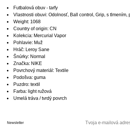
Futbalová obuv - tarfy
Vlastnosti obuvi: Odolnosť, Ball control, Grip, s tlmením,
Weight: 1068
Country of origin: CN
Kolekcia: Mercurial Vapor
Pohlavie: Muž
Hráč: Leroy Sane
Šnúrky: Normal
Značka: NIKE
Povrchový materiál: Textile
Podošva: guma
Puzdro: textil
Farba: light ružová
Umelá tráva / tvrdý povrch
Newsletter