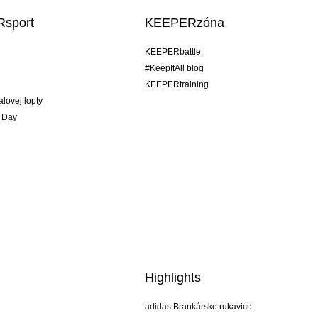
sport
KEEPERzóna
KEEPERbattle
#KeepItAll blog
KEEPERtraining
alovej lopty
 Day
Highlights
adidas Brankárske rukavice