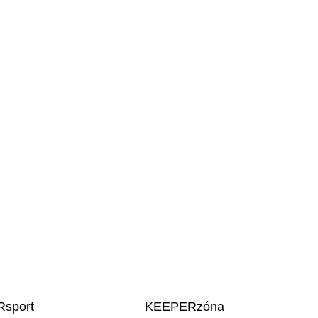
sport
KEEPERzóna