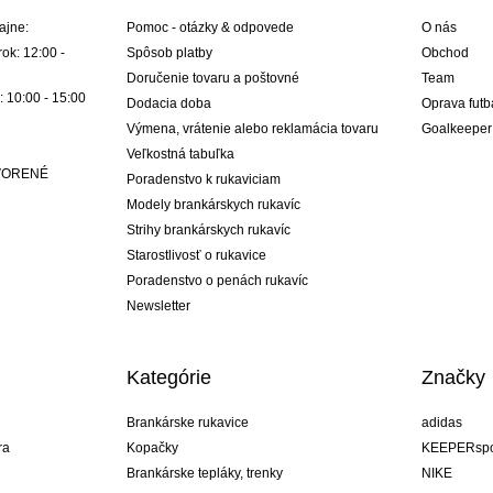
ajne:
Pomoc - otázky & odpovede
O nás
ok: 12:00 -
Spôsob platby
Obchod
Doručenie tovaru a poštovné
Team
: 10:00 - 15:00
Dodacia doba
Oprava futb
Výmena, vrátenie alebo reklamácia tovaru
Goalkeeper
Veľkostná tabuľka
ATVORENÉ
Poradenstvo k rukaviciam
Modely brankárskych rukavíc
Strihy brankárskych rukavíc
Starostlivosť o rukavice
Poradenstvo o penách rukavíc
Newsletter
Kategórie
Značky
Brankárske rukavice
adidas
ra
Kopačky
KEEPERspo
Brankárske tepláky, trenky
NIKE