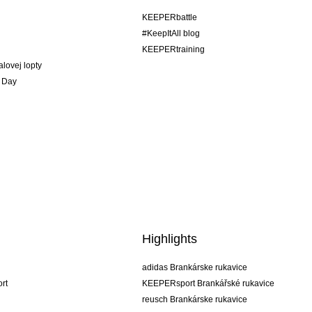
KEEPERbattle
#KeepItAll blog
KEEPERtraining
alovej lopty
 Day
Highlights
adidas Brankárske rukavice
rt
KEEPERsport Brankářské rukavice
reusch Brankárske rukavice