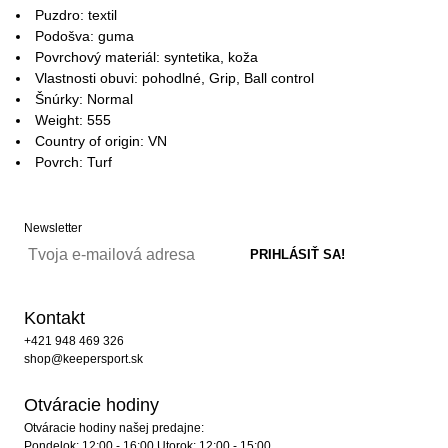
Puzdro: textil
Podošva: guma
Povrchový materiál: syntetika, koža
Vlastnosti obuvi: pohodlné, Grip, Ball control
Šnúrky: Normal
Weight: 555
Country of origin: VN
Povrch: Turf
Newsletter
Kontakt
+421 948 469 326
shop@keepersport.sk
Otváracie hodiny
Otváracie hodiny našej predajne:
Pondelok: 12:00 - 16:00 Utorok: 12:00 - 15:00