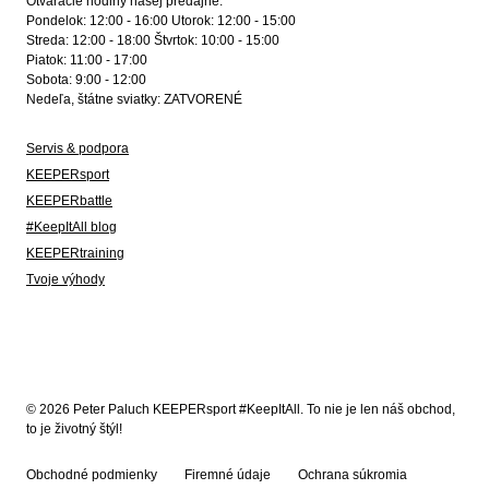
Otváracie hodiny našej predajne:
Pondelok: 12:00 - 16:00 Utorok: 12:00 - 15:00
Streda: 12:00 - 18:00 Štvrtok: 10:00 - 15:00
Piatok: 11:00 - 17:00
Sobota: 9:00 - 12:00
Nedeľa, štátne sviatky: ZATVORENÉ
Servis & podpora
KEEPERsport
KEEPERbattle
#KeepItAll blog
KEEPERtraining
Tvoje výhody
© 2026 Peter Paluch KEEPERsport #KeepItAll. To nie je len náš obchod,
to je životný štýl!
Obchodné podmienky
Firemné údaje
Ochrana súkromia